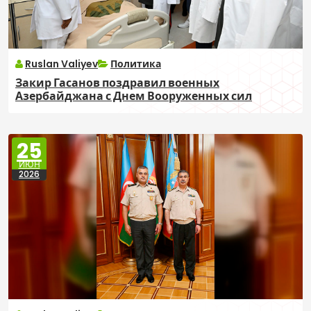
Ruslan Valiyev
Политика
Закир Гасанов поздравил военных
Азербайджана с Днем Вооруженных сил
25
ИЮН
2026