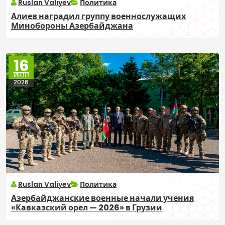
Ruslan Valiyev
Политика
Алиев наградил группу военнослужащих
Минобороны Азербайджана
16
ИЮН
2026
Ruslan Valiyev
Политика
Азербайджанские военные начали учения
«Кавказский орел — 2026» в Грузии