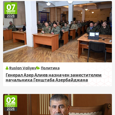
07
ИЮЛ
2026
Ruslan Valiyev
Политика
Генерал Азер Алиев назначен заместителем
начальника Генштаба Азербайджана
02
ИЮЛ
2026