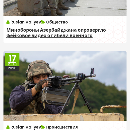
Ruslan Valiyev
Общество
Минобороны Азербайджана опровергло
фейковое видео о гибели военного
17
ИЮЛ
2026
Ruslan Valiyev
Происшествия