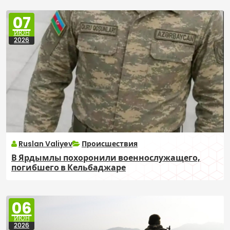
07
ИЮН
2026
Ruslan Valiyev
Происшествия
В Ярдымлы похоронили военнослужащего,
погибшего в Кельбаджаре
06
ИЮН
2026