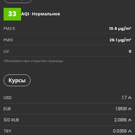
33
AQI · Нормальное
PM2.5
10.6 µg/m³
PM10
26.1 µg/m³
UV
0
Обновлено при открытии страницы
Курсы
USD
1.7 ₼
EUR
1.9591 ₼
100 RUB
2.0816 ₼
TRY
0.0356 ₼