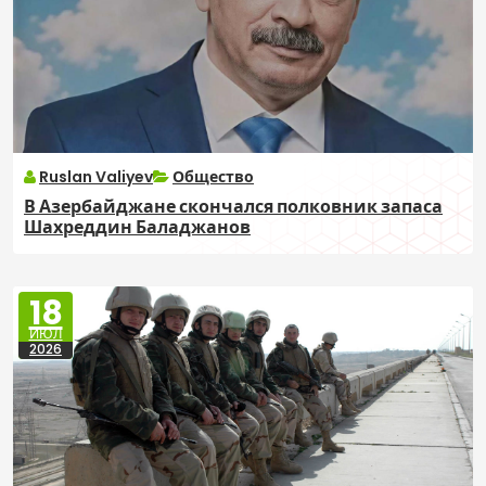
Ruslan Valiyev
Общество
В Азербайджане скончался полковник запаса
Шахреддин Баладжанов
18
ИЮЛ
2026