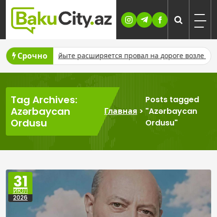
Skip
to
content
Срочно
ыте расширяется провал на дороге возле жилого дома
В Бак
Tag Archives:
Posts tagged
Azərbaycan
Главная
>
"Azərbaycan
Ordusu
Ordusu"
31
ИЮЛ
2026