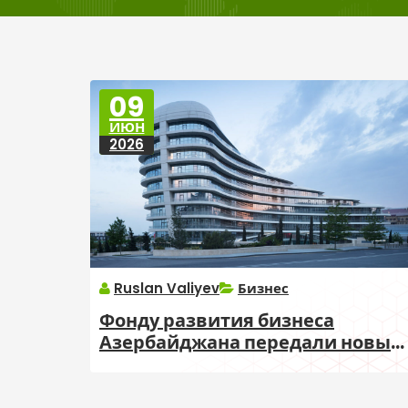
09
ИЮН
2026
Ruslan Valiyev
Бизнес
Фонду развития бизнеса
Азербайджана передали новые
полномочия по кредитам