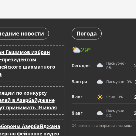
ледние новости
Погода
29°
ан Гашимов избран
-президентом
Пасмурно ·
Сегодня
пейского шахматного
8%
а
Завтра
Пасмурно · 0%
ляции по конкурсу
8 авг
Ясно · 0%
елей в Азербайджане
ут принимать 19 июля
Пасмурно ·
9 авг
2
0%
бороны Азербайджана
Обновлено при открытии страницы
вергло фейковое видео