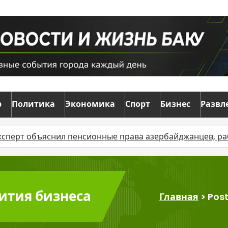
р
Политика
Экономика
Спорт
Бизнес
Развл
снил пенсионные права азербайджанцев, работающих з
вития бизнеса
Главная
>
Pos