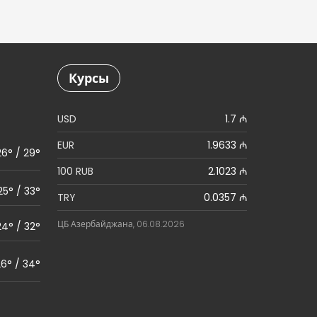
Курсы
USD
1.7 ₼
EUR
1.9633 ₼
26° / 29°
100 RUB
2.1023 ₼
25° / 33°
TRY
0.0357 ₼
ЦБ Азербайджана, 06.08.2026
24° / 32°
6° / 34°