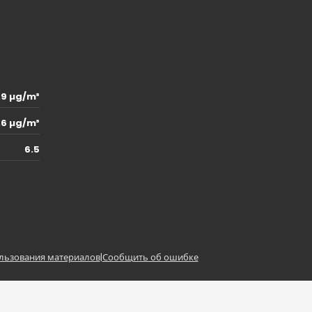
.9 µg/m³
.6 µg/m³
6.5
льзования материалов
|
Сообщить об ошибке
z