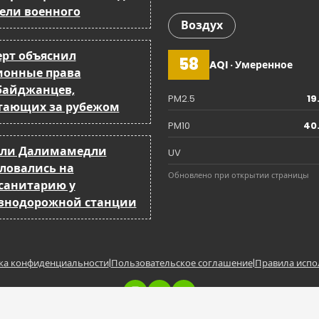
бели военного
Воздух
ерт объяснил
58
AQI · Умеренное
ионные права
байджанцев,
PM2.5
19
тающих за рубежом
PM10
40
ли Далимамедли
UV
ловались на
Обновлено при открытии страницы
санитарию у
знодорожной станции
ка конфиденциальности
|
Пользовательское соглашение
|
Правила испо
Copyright © BakuCity.az | Powered by BakuCity.a