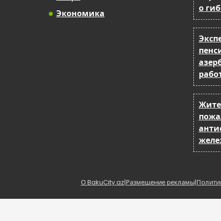
о ги
Экономика
Эксп
пенс
азер
рабо
Жите
пожа
анти
желе
О BakuCity.az
|
Размещение рекламы
|
Полити