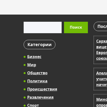
Поиск
Пос
Поиск
Сарх
Категории
вице
Евро
Бизнес
союз
Мир
Общество
Апел
учит
Политика
начн
Происшествия
Развлечения
Мино
опро
Спорт