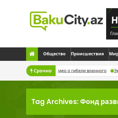
Skip
to
content
Общество
Происшествия
Ми
Срочно
о фейковое видео о гибели военного
Эксперт объя
Tag Archives: Фонд раз