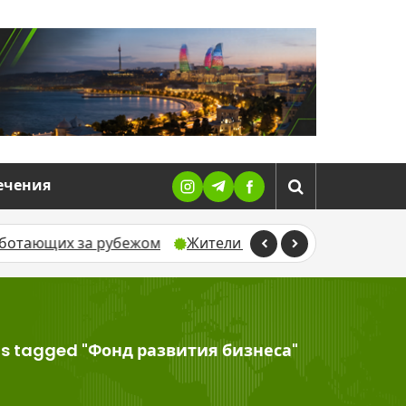
ечения
а рубежом
Жители Далимамедли пожаловались на ан
ts tagged "Фонд развития бизнеса"