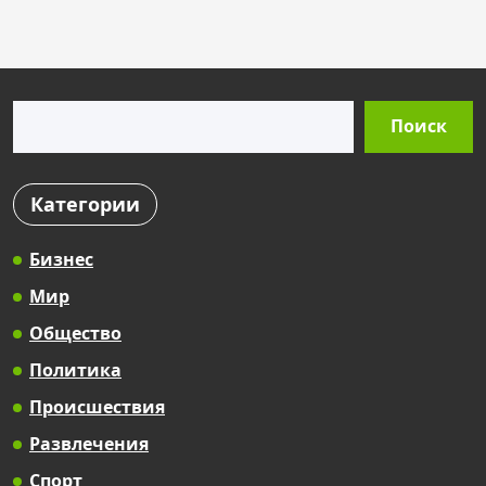
s
t
s
Поиск
p
Поиск
a
g
Категории
i
n
Бизнес
a
Мир
t
Общество
i
Политика
o
Происшествия
n
Развлечения
Спорт