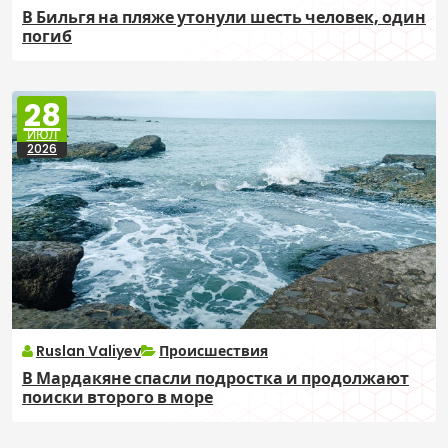
В Бильгя на пляже утонули шесть человек, один
погиб
28
ИЮЛ
2026
Ruslan Valiyev
Происшествия
В Мардакяне спасли подростка и продолжают
поиски второго в море