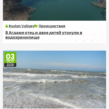
Ruslan Valiyev
Происшествия
В Агдаме отец и двое детей утонули в
водохранилище
03
ИЮЛ
2026