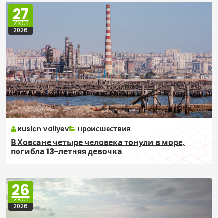
27
ИЮЛ
2026
Ruslan Valiyev
Происшествия
В Ховсане четыре человека тонули в море,
погибла 13-летняя девочка
26
ИЮЛ
2026