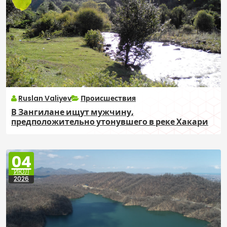
Ruslan Valiyev
Происшествия
В Зангилане ищут мужчину,
предположительно утонувшего в реке Хакари
04
ИЮЛ
2026