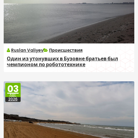
Ruslan Valiyev
Происшествия
Один из утонувших в Бузовне братьев был
чемпионом по робототехнике
03
АВГ
2026