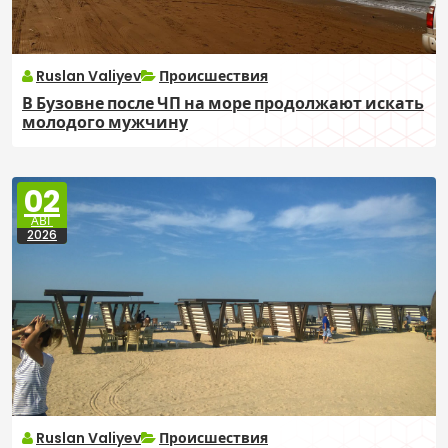
Ruslan Valiyev
Происшествия
В Бузовне после ЧП на море продолжают искать
молодого мужчину
02
АВГ
2026
Ruslan Valiyev
Происшествия