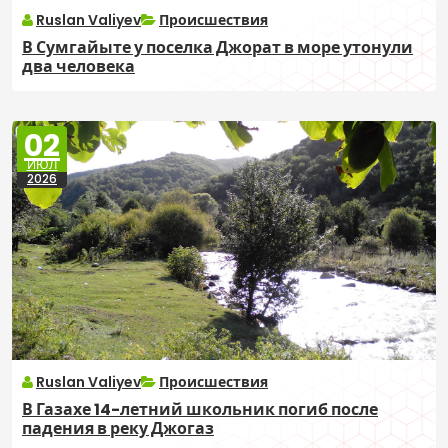
Ruslan Valiyev
Происшествия
В Сумгайыте у поселка Джорат в море утонули
два человека
02
ИЮЛ
2026
Ruslan Valiyev
Происшествия
В Газахе 14-летний школьник погиб после
падения в реку Джогаз