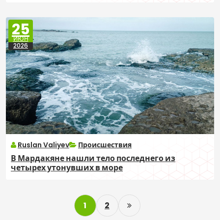
25
ИЮН
2026
Ruslan Valiyev
Происшествия
В Мардакяне нашли тело последнего из
четырех утонувших в море
P
1
2
o