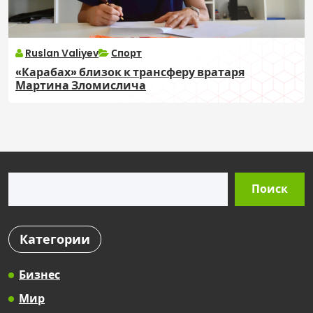
Ruslan Valiyev
Спорт
«Карабах» близок к трансферу вратаря
Мартина Зломислича
Поиск
Поиск
Категории
Бизнес
Мир