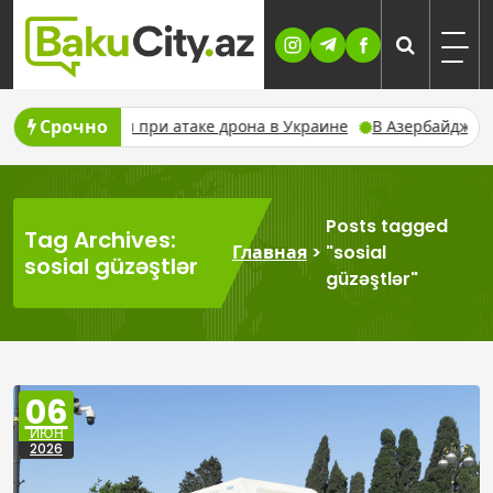
Skip
to
content
Срочно
сле ранения при атаке дрона в Украине
В Азербайджане преду
Posts tagged
Tag Archives:
Главная
>
"sosial
sosial güzəştlər
güzəştlər"
06
ИЮН
2026