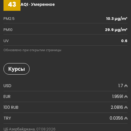
43
AQI · Умеренное
PM2.5
10.3 µg/m³
PM10
29.9 µg/m³
UV
0.6
Обновлено при открытии страницы
Курсы
USD
1.7 ₼
EUR
1.9591 ₼
100 RUB
2.0816 ₼
TRY
0.0356 ₼
ЦБ Азербайджана, 07.08.2026