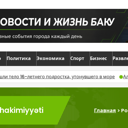
р
Политика
Экономика
Спорт
Бизнес
Развл
16-летнего подростка, утонувшего в море
Алиев и П
 hakimiyyəti
Главная
>
Po