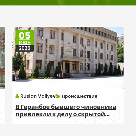
05
ИЮН
2026
Ruslan Valiyev
Происшествия
В Геранбое бывшего чиновника
привлекли к делу о скрытой
я
видеосъемке