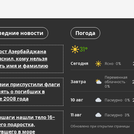
ледние новости
Погода
31°
ст Азербайджана
яснил, кому нельзя
Сегодня
Ясно · 0%
ть имя и фамилию
Переменная
Завтра
облачность ·
узии приспустили флаги
0%
мять о погибших в
е 2008 года
10 авг
Пасмурно · 0%
11 авг
Пасмурно · 3%
ршаги нашли тело 16-
го подростка,
Обновлено при открытии страницы
увшего в море