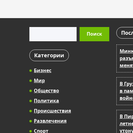
Поиск
Пос
Поиск
Миню
Категории
разъ
меня
Бизнес
Мир
В Гр
Общество
в па
войн
Политика
Происшествия
В Пи
Развлечения
летне
утон
Спорт