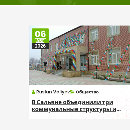
06
АВГ
2026
Ruslan Valiyev
Общество
В Сальяне объединили три
коммунальные структуры и
назначили нового руководител