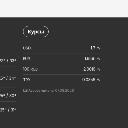
Курсы
USD
1.7 ₼
EUR
1.9591 ₼
23° / 33°
100 RUB
2.0816 ₼
25° / 34°
TRY
0.0356 ₼
ЦБ Азербайджана, 07.08.2026
25° / 30°
25° / 31°