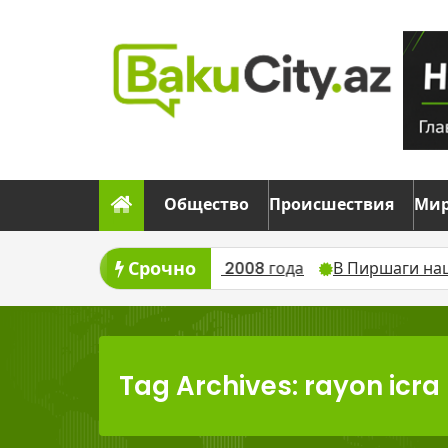
Skip
to
content
Общество
Происшествия
Ми
Срочно
о погибших в войне 2008 года
В Пиршаги нашли тело 
Tag Archives: rayon icra