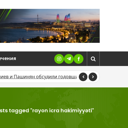
ечения
ашинян обсудили годовщину Вашингтонского саммита и
sts tagged "rayon icra hakimiyyəti"