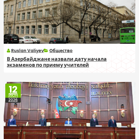
Ruslan Valiyev
Общество
В Азербайджане назвали дату начала
экзаменов по приему учителей
12
ИЮН
2026