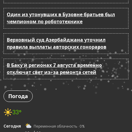
Один из утонувших в Бузовне братьев был
чемпионом по робототехнике
Верховный суд Азербайджана уточнил
правила выплаты авторских гонораров
В Баку и регионах 7 августа временно
отключат свет из-за ремонта сетей
Погода
33°
Сегодня
Переменная облачность · 0%