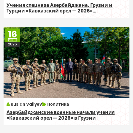
Учения спецназа Азербайджана, Грузии и
Турции «Кавказский орел — 2026»
завершились под Тбилиси
16
ИЮН
2026
Ruslan Valiyev
Политика
Азербайджанские военные начали учения
«Кавказский орел — 2026» в Грузии