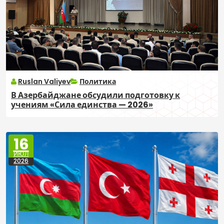
Ruslan Valiyev
Политика
В Азербайджане обсудили подготовку к
учениям «Сила единства — 2026»
16
ИЮЛ
2026