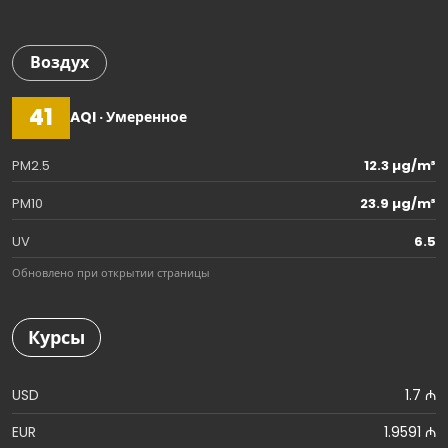
Воздух
41
AQI · Умеренное
PM2.5
12.3 µg/m³
PM10
23.9 µg/m³
UV
6.5
Обновлено при открытии страницы
Курсы
USD
1.7 ₼
EUR
1.9591 ₼