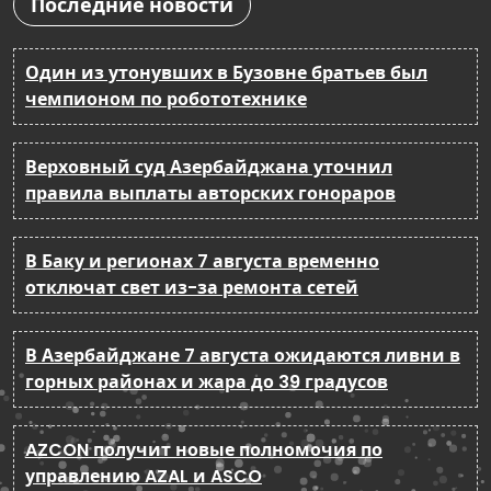
Последние новости
Один из утонувших в Бузовне братьев был
чемпионом по робототехнике
Верховный суд Азербайджана уточнил
правила выплаты авторских гонораров
В Баку и регионах 7 августа временно
отключат свет из-за ремонта сетей
В Азербайджане 7 августа ожидаются ливни в
горных районах и жара до 39 градусов
AZCON получит новые полномочия по
управлению AZAL и ASCO