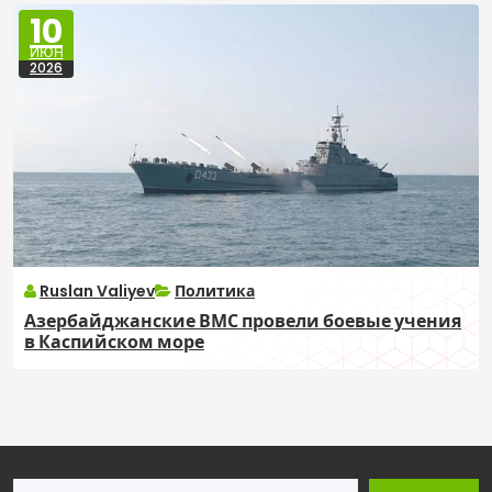
10
ИЮН
2026
Ruslan Valiyev
Политика
Азербайджанские ВМС провели боевые учения
в Каспийском море
Поиск