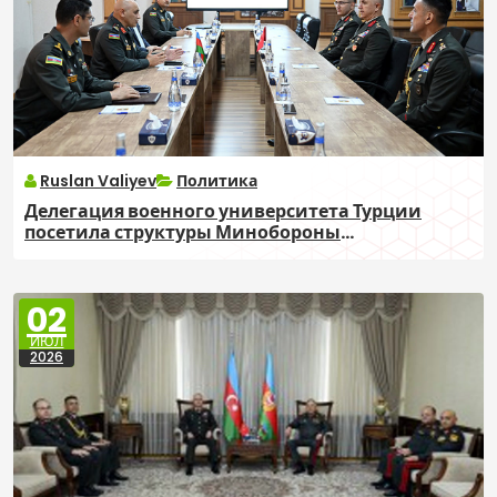
Ruslan Valiyev
Политика
Делегация военного университета Турции
посетила структуры Минобороны
Азербайджана
02
ИЮЛ
2026