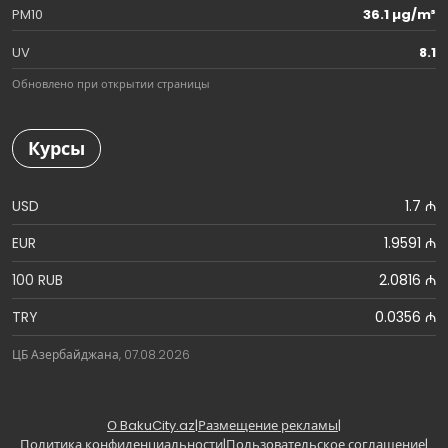
PM10
36.1 µg/m³
UV
8.1
Обновлено при открытии страницы
Курсы
USD
1.7 ₼
EUR
1.9591 ₼
100 RUB
2.0816 ₼
TRY
0.0356 ₼
ЦБ Азербайджана, 07.08.2026
О BakuCity.az
|
Размещение рекламы
|
Политика конфиденциальности
|
Пользовательское соглашение
|