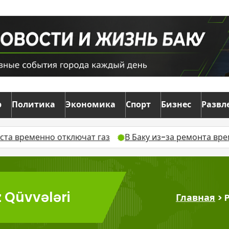
р
Политика
Экономика
Спорт
Бизнес
Развл
ременно отключат газ
В Баку из-за ремонта временн
z Qüvvələri
Главная
>