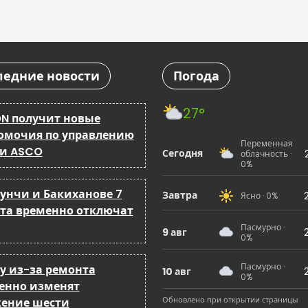
ледние новости
Погода
27°
N получит новые
омочия по управлению
Переменная
 и ASCO
Сегодня
облачность ·
0%
бунчи и Бакиханове 7
Завтра
Ясно · 0%
ста временно отключат
Пасмурно ·
9 авг
0%
Пасмурно ·
ку из-за ремонта
10 авг
0%
енно изменят
Обновлено при открытии страницы
ение шести