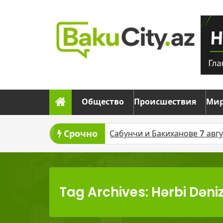
Skip
to
content
Общество
Происшествия
Ми
Срочно
ию AZAL и ASCO
В Сабунчи и Бакиханове 7 августа в
Tag Archives: Hərbi Dəni