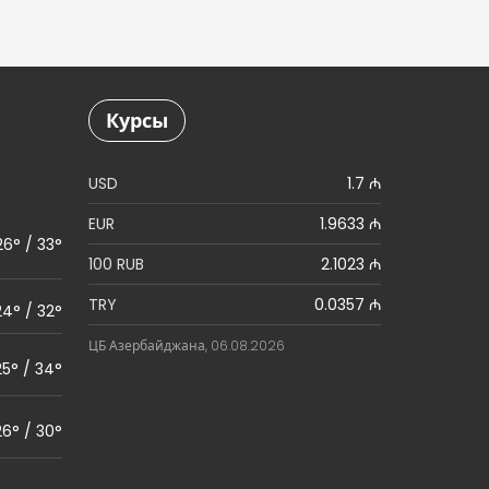
Курсы
USD
1.7 ₼
EUR
1.9633 ₼
26° / 33°
100 RUB
2.1023 ₼
TRY
0.0357 ₼
24° / 32°
ЦБ Азербайджана, 06.08.2026
25° / 34°
26° / 30°