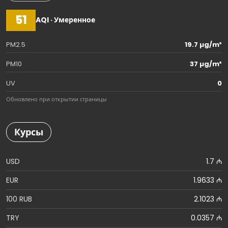
51
AQI · Умеренное
PM2.5
19.7 µg/m³
PM10
37 µg/m³
UV
0
Обновлено при открытии страницы
Курсы
USD
1.7 ₼
EUR
1.9633 ₼
100 RUB
2.1023 ₼
TRY
0.0357 ₼