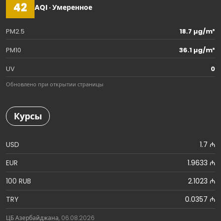
42
AQI · Умеренное
PM2.5
18.7 µg/m³
PM10
36.1 µg/m³
UV
0
Обновлено при открытии страницы
Курсы
USD
1.7 ₼
EUR
1.9633 ₼
100 RUB
2.1023 ₼
TRY
0.0357 ₼
ЦБ Азербайджана, 06.08.2026