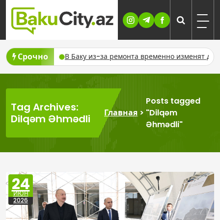
Skip
to
content
Срочно
 отключат газ
В Баку из-за ремонта временно изменят дви
Posts tagged
Tag Archives:
Главная
>
"Dilqəm
Dilqəm Əhmədli
Əhmədli"
24
ИЮН
2026