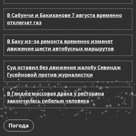
В Сабунчи и Бакиханове 7 августа временно
отключат газ
В Баку из-за ремонта временно изменят
движение шести автобусных маршрутов
Суд оставил без движения жалобу Севиндж
Гусейновой против журналистки
В Гяндже массовая драка у ресторана
закончилась гибелью человека
Погода