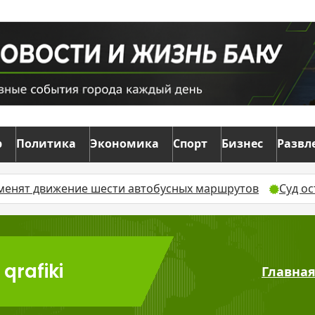
р
Политика
Экономика
Спорт
Бизнес
Развл
жение шести автобусных маршрутов
Суд оставил без
 qrafiki
Главна