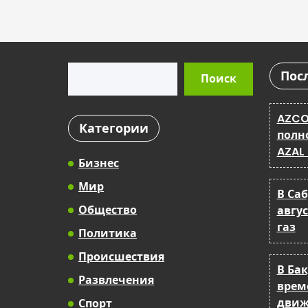
Поиск
Пос
Поиск
AZCO
Категории
полн
AZAL
Бизнес
Мир
В Са
Общество
авгу
газ
Политика
Происшествия
В Ба
Развлечения
врем
движ
Спорт