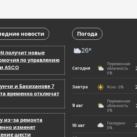
ледние новости
Погода
26°
N получит новые
омочия по управлению
Переменная
 и ASCO
Сегодня
облачность ·
0%
бунчи и Бакиханове 7
Завтра
Ясно · 0%
ста временно отключат
Переменная
9 авг
облачность ·
0%
ку из-за ремонта
Пасмурно ·
10 авг
енно изменят
0%
ение шести