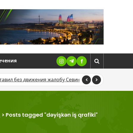
ечения
 движения жалобу Севиндж Гусейновой против журналис
я
>
Posts tagged "dəyişkən iş qrafiki"