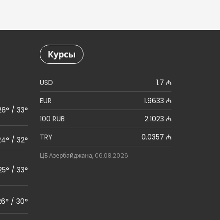
Курсы
USD
1.7 ₼
EUR
1.9633 ₼
26° / 33°
100 RUB
2.1023 ₼
TRY
0.0357 ₼
24° / 32°
ЦБ Азербайджана, 06.08.2026
25° / 33°
26° / 30°