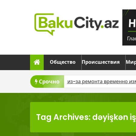
Skip
to
content
Общество
Происшествия
Ми
Срочно
чат газ
В Баку из-за ремонта временно изменят дви
Tag Archives: dəyişkən iş