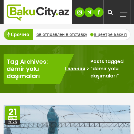
Skip
to
content
Срочно
мран Акберов отправлен в отставку
В центре Баку пожарные
Tag Archives:
Posts tagged
dəmir yolu
Главная
>
"dəmir yolu
daşımaları
daşımaları"
21
ИЮН
2026