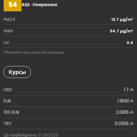
54
AQI · Умеренное
PM2.5
12.7 µg/m³
PM10
34.7 µg/m³
UV
3.4
Обновлено при открытии страницы
Курсы
USD
1.7 ₼
EUR
1.9591 ₼
100 RUB
2.0816 ₼
TRY
0.0356 ₼
ЦБ Азербайджана, 07.08.2026