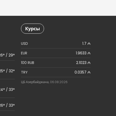
Курсы
USD
1.7 ₼
EUR
1.9633 ₼
26° / 29°
100 RUB
2.1023 ₼
25° / 32°
TRY
0.0357 ₼
ЦБ Азербайджана, 06.08.2026
24° / 33°
26° / 33°