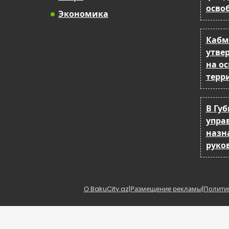
осво
Экономика
Кабм
утве
на о
терр
В Гу
упра
назн
руко
О BakuCity.az
|
Размещение рекламы
|
Полити