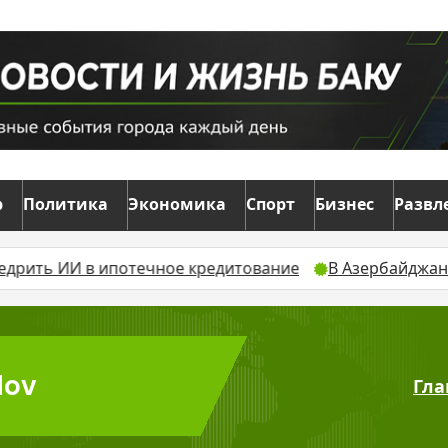
р
Политика
Экономика
Спорт
Бизнес
Развл
 ИИ в ипотечное кредитование
В Азербайджане созд
dov
Гла