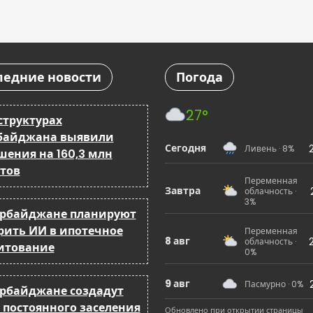
ледние новости
Погода
27°
структурах
байджана выявили
Сегодня
Ливень · 8%
шения на 160,3 млн
тов
Переменная
Завтра
облачность ·
3%
ербайджане планируют
рить ИИ в ипотечное
Переменная
8 авг
облачность ·
итование
0%
9 авг
Пасмурно · 0%
ербайджане создадут
 постоянного заселения
Обновлено при открытии страницы