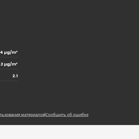
.4 µg/m³
.2 µg/m³
2.1
льзования материалов
|
Сообщить об ошибке
z