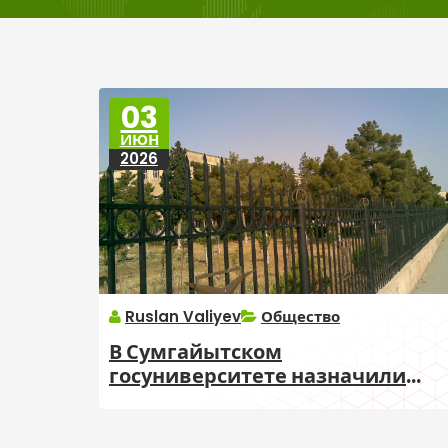
03
ИЮН
2026
Ruslan Valiyev
Общество
В Сумгайытском
госуниверситете назначили
нового советника ректора