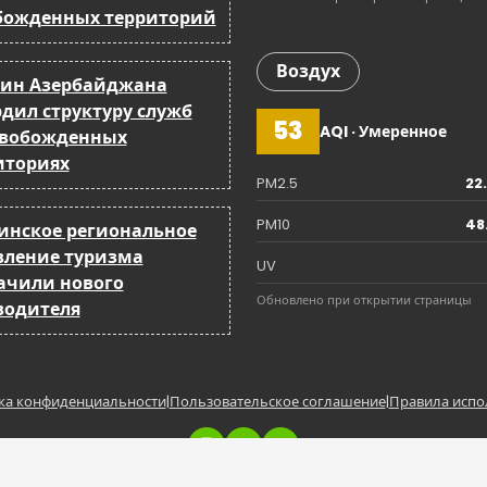
божденных территорий
Воздух
ин Азербайджана
рдил структуру служб
53
AQI · Умеренное
свобожденных
иториях
PM2.5
22
PM10
48
бинское региональное
вление туризма
UV
ачили нового
Обновлено при открытии страницы
водителя
ка конфиденциальности
|
Пользовательское соглашение
|
Правила испо
Copyright © BakuCity.az | Powered by BakuCity.a