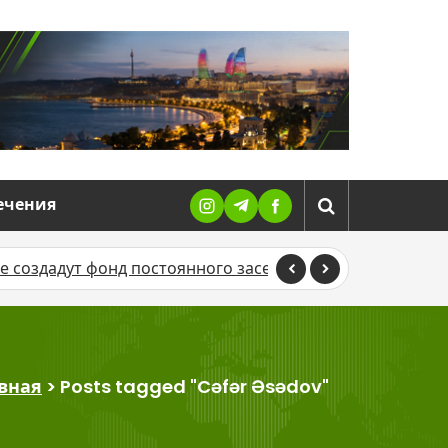
ечения
адут фонд постоянного заселения освобожденных терр
вная
>
Posts tagged "Cəfər Əsədov"