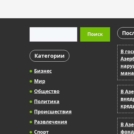
Поиск
Пос
Поиск
В гос
Категории
Азер
нару
Бизнес
мана
Мир
Общество
В Аз
внед
Политика
кред
Происшествия
Развлечения
В Аз
фонд
Спорт