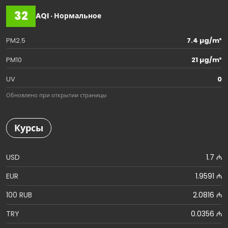
32
AQI · Нормальное
PM2.5
7.4 µg/m³
PM10
21 µg/m³
UV
0
Обновлено при открытии страницы
Курсы
USD
1.7 ₼
EUR
1.9591 ₼
100 RUB
2.0816 ₼
TRY
0.0356 ₼