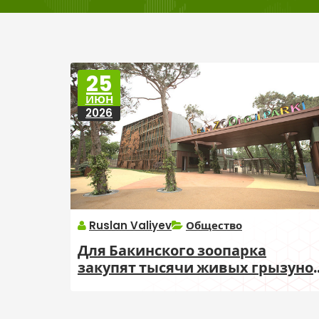
25
ИЮН
2026
Ruslan Valiyev
Общество
Для Бакинского зоопарка
закупят тысячи живых грызуно
для кормления животных