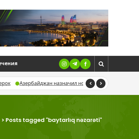
ечения
Азербайджан назначил новых послов в Эстонии, Пакист
>
Posts tagged "baytarlıq nəzarəti"