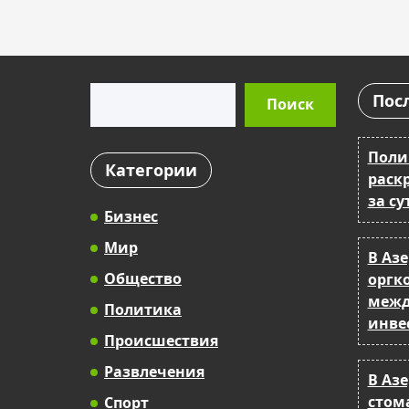
Поиск
Пос
Поиск
Поли
Категории
раск
за су
Бизнес
Мир
В Аз
Общество
оргк
межд
Политика
инве
Происшествия
Развлечения
В Аз
стом
Спорт