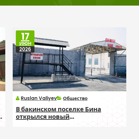
17
ИЮН
2026
Ruslan Valiyev
Общество
В бакинском поселке Бина
в
открылся новый
животноводческий рынок