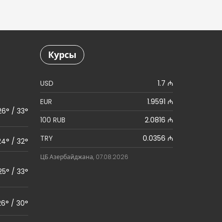
Курсы
USD
1.7 ₼
EUR
1.9591 ₼
26° / 33°
100 RUB
2.0816 ₼
TRY
0.0356 ₼
24° / 32°
ЦБ Азербайджана, 07.08.2026
25° / 33°
26° / 30°