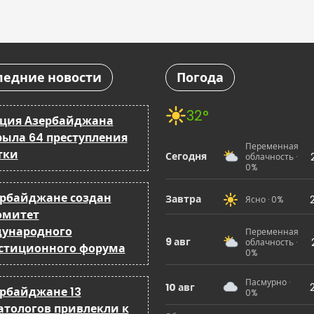
ледние новости
Погода
32°
ция Азербайджана
рыла 64 преступления
Переменная
тки
Сегодня
облачность ·
0%
ербайджане создан
Завтра
Ясно · 0%
омитет
ународного
Переменная
9 авг
облачность ·
стиционного форума
0%
Пасмурно ·
10 авг
ербайджане 13
0%
атологов привлекли к