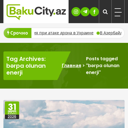
Skip
to
content
Срочно
 ранения при атаке дрона в Украине
В Азербайджане предупр
Tag Archives:
Posts tagged
bərpa olunan
Главная
>
"bərpa olunan
enerji
enerji"
31
ИЮЛ
2026