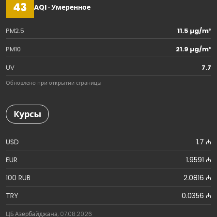
43
AQI · Умеренное
PM2.5
11.5 µg/m³
PM10
21.9 µg/m³
UV
7.7
Обновлено при открытии страницы
Курсы
USD
1.7 ₼
EUR
1.9591 ₼
100 RUB
2.0816 ₼
TRY
0.0356 ₼
ЦБ Азербайджана, 07.08.2026