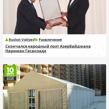
Ruslan Valiyev
Развлечения
Скончался народный поэт Азербайджана
Нариман Гасанзаде
10
ИЮЛ
2026