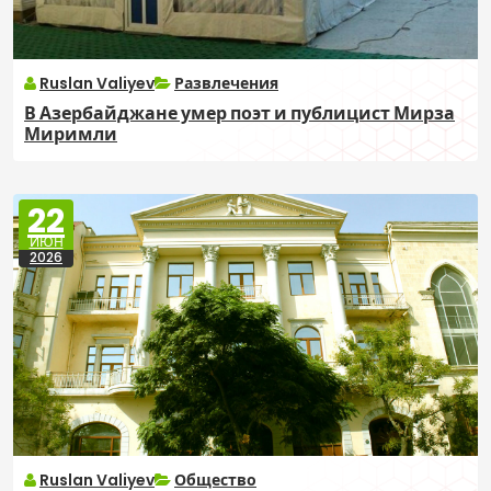
Ruslan Valiyev
Развлечения
В Азербайджане умер поэт и публицист Мирза
Миримли
22
ИЮН
2026
Ruslan Valiyev
Общество