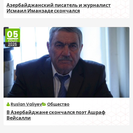
Азербайджанский писатель и журналист
Исмаил Иманзаде скончался
05
ИЮН
2026
Ruslan Valiyev
Общество
В Азербайджане скончался поэт Ашраф
Вейсалли