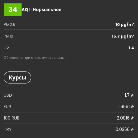
34
AQI · Нормальное
PM2.5
10 µg/m³
PM10
15.7 µg/m³
UV
1.4
Обновлено при открытии страницы
Курсы
USD
1.7 ₼
EUR
1.9591 ₼
100 RUB
2.0816 ₼
TRY
0.0356 ₼