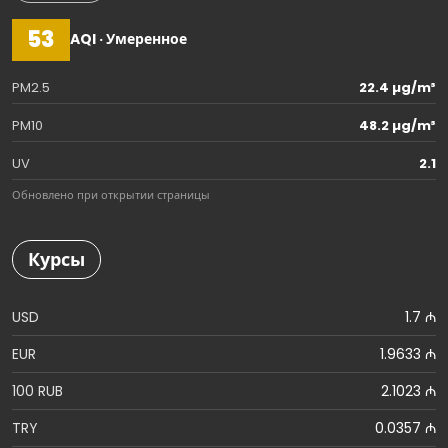
53
AQI · Умеренное
PM2.5
22.4 µg/m³
PM10
48.2 µg/m³
UV
2.1
Обновлено при открытии страницы
Курсы
USD
1.7 ₼
EUR
1.9633 ₼
100 RUB
2.1023 ₼
TRY
0.0357 ₼