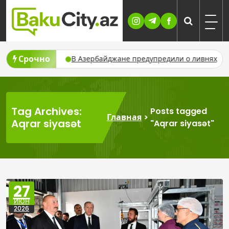
Skip
to
content
Срочно
дрона в Украине
В Азербайджане предупредили о ливнях, гроз
Tag Archives:
Posts tagged
Главная
>
Aqrar siyasət
"Aqrar siyasət"
27
ИЮН
2026