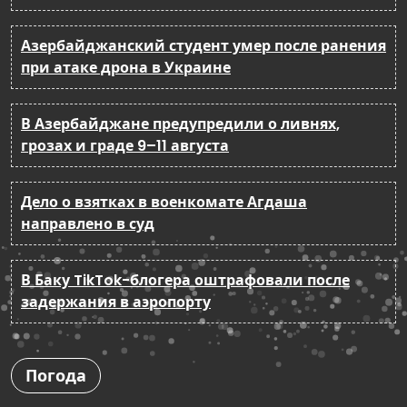
Азербайджанский студент умер после ранения
при атаке дрона в Украине
В Азербайджане предупредили о ливнях,
грозах и граде 9–11 августа
Дело о взятках в военкомате Агдаша
направлено в суд
В Баку TikTok-блогера оштрафовали после
задержания в аэропорту
Погода