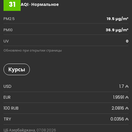
31
AQI · Нормальное
PM2.5
19.5 µg/m³
PM10
36.9 µg/m³
UV
0
Обновлено при открытии страницы
Курсы
USD
1.7 ₼
EUR
1.9591 ₼
100 RUB
2.0816 ₼
TRY
0.0356 ₼
ЦБ Азербайджана, 07.08.2026