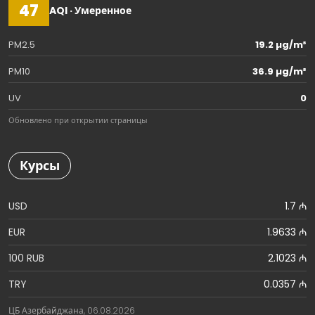
47
AQI · Умеренное
PM2.5
19.2 µg/m³
PM10
36.9 µg/m³
UV
0
Обновлено при открытии страницы
Курсы
USD
1.7 ₼
EUR
1.9633 ₼
100 RUB
2.1023 ₼
TRY
0.0357 ₼
ЦБ Азербайджана, 06.08.2026