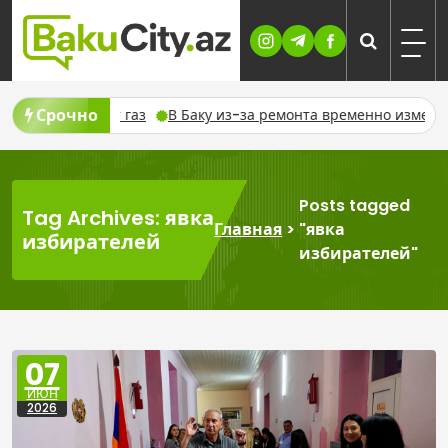
Skip
to
content
Срочно
нно отключат газ
В Баку из-за ремонта временно изменят д
Posts tagged
Tag Archives: явка
Главная
>
"явка
избирателей
избирателей"
07
ИЮН
2026