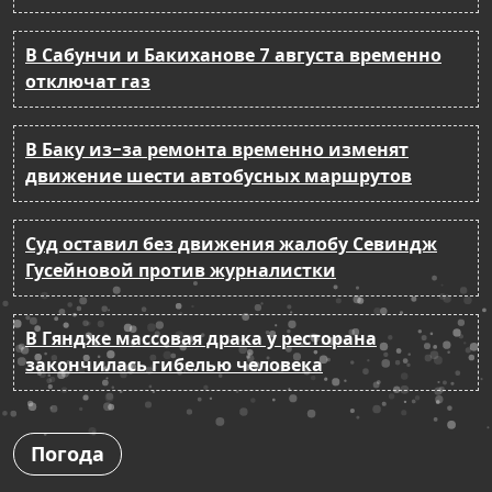
В Сабунчи и Бакиханове 7 августа временно
отключат газ
В Баку из-за ремонта временно изменят
движение шести автобусных маршрутов
Суд оставил без движения жалобу Севиндж
Гусейновой против журналистки
В Гяндже массовая драка у ресторана
закончилась гибелью человека
Погода