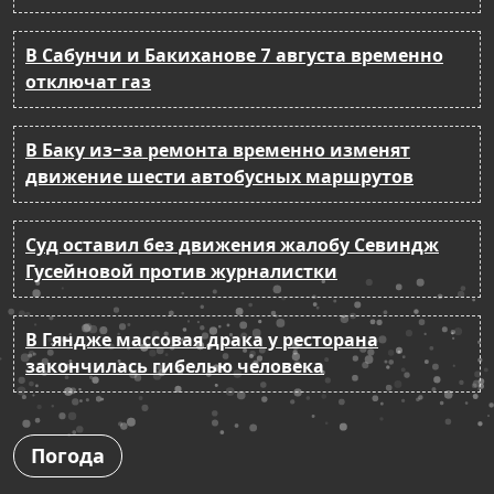
В Сабунчи и Бакиханове 7 августа временно
отключат газ
В Баку из-за ремонта временно изменят
движение шести автобусных маршрутов
Суд оставил без движения жалобу Севиндж
Гусейновой против журналистки
В Гяндже массовая драка у ресторана
закончилась гибелью человека
Погода