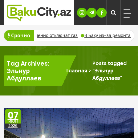
Skip
to
content
Срочно
августа временно отключат газ
В Баку из-за ремонта време
Tag Archives:
Posts tagged
Эльнур
Главная
>
"Эльнур
Абдуллаев
Абдуллаев"
07
ИЮН
2026