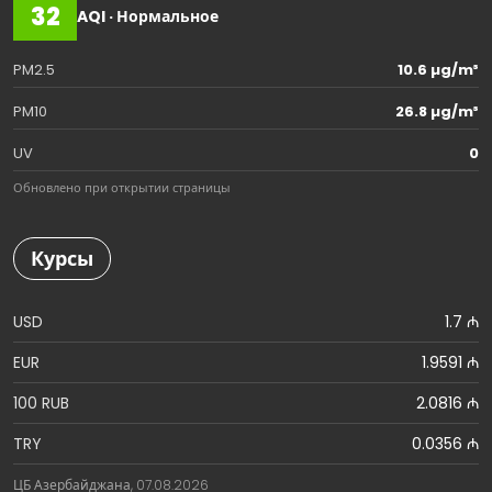
32
AQI · Нормальное
PM2.5
10.6 µg/m³
PM10
26.8 µg/m³
UV
0
Обновлено при открытии страницы
Курсы
USD
1.7 ₼
EUR
1.9591 ₼
100 RUB
2.0816 ₼
TRY
0.0356 ₼
ЦБ Азербайджана, 07.08.2026