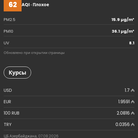
62
AQI · Плохое
PM2.5
15.9 µg/m³
PM10
36.1 µg/m³
UV
8.1
Обновлено при открытии страницы
Курсы
USD
1.7 ₼
EUR
1.9591 ₼
100 RUB
2.0816 ₼
TRY
0.0356 ₼
ЦБ Азербайджана, 07.08.2026