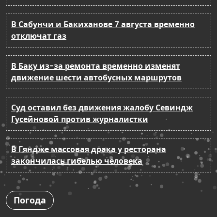
В Сабунчи и Бакиханове 7 августа временно
отключат газ
В Баку из-за ремонта временно изменят
движение шести автобусных маршрутов
Суд оставил без движения жалобу Севиндж
Гусейновой против журналистки
В Гяндже массовая драка у ресторана
закончилась гибелью человека
Погода