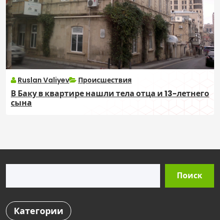
Ruslan Valiyev
Происшествия
В Баку в квартире нашли тела отца и 13-летнего
сына
Поиск
Поиск
Категории