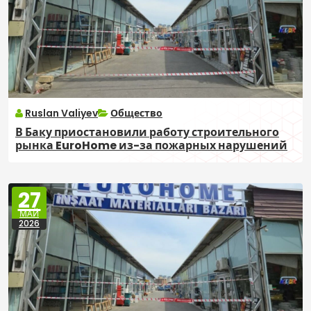
Ruslan Valiyev
Общество
В Баку приостановили работу строительного
рынка EuroHome из-за пожарных нарушений
27
МАЙ
2026