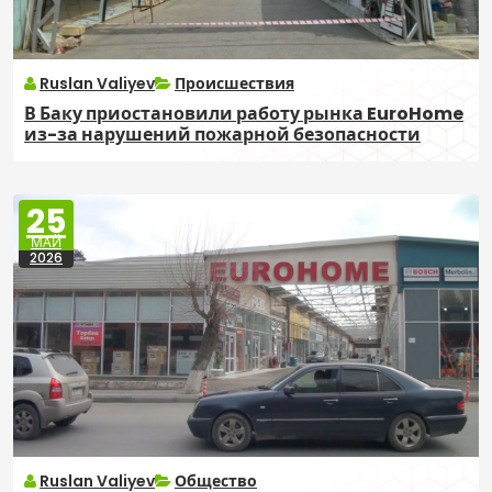
Ruslan Valiyev
Происшествия
В Баку приостановили работу рынка EuroHome
из-за нарушений пожарной безопасности
25
МАЙ
2026
Ruslan Valiyev
Общество