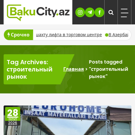
Skip
to
content
Срочно
дения в шахту лифта в торговом центре
В Азербайджане откр
Tag Archives:
Posts tagged
строительный
Главная
>
"строительный
рынок
рынок"
28
МАЙ
2026