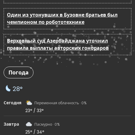
Один из утонувших в Бузовне братьев был
чемпионом по робототехнике
Верховный суд Азербайджана уточнил
правила выплаты авторских гонораров
Погода
28°
Сегодня
Переменная облачность · 0%
23° / 33°
Завтра
Пасмурно · 0%
25° / 34°