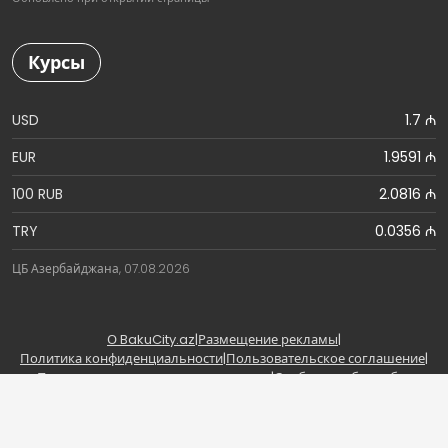
Курсы
USD
1.7 ₼
EUR
1.9591 ₼
100 RUB
2.0816 ₼
TRY
0.0356 ₼
ЦБ Азербайджана, 07.08.2026
О BakuCity.az
|
Размещение рекламы
|
Политика конфиденциальности
|
Пользовательское соглашение
|
Правила использования материалов
|
Сообщить об ошибке
Copyright © BakuCity.az | Powered by BakuCity.az