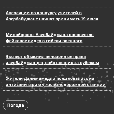
Апелляции по конкурсу учителей в
Азербайджане начнут принимать 19 июля
Минобороны Азербайджана опровергло
фейковое видео о гибели военного
Эксперт объяснил пенсионные права
азербайджанцев, работающих за рубежом
Жители Далимамедли пожаловались на
антисанитарию у железнодорожной станции
Погода