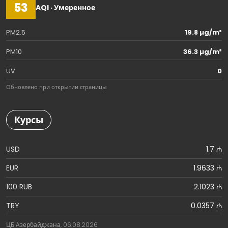
53
AQI · Умеренное
PM2.5
19.8 µg/m³
PM10
36.3 µg/m³
UV
0
Обновлено при открытии страницы
Курсы
USD
1.7 ₼
EUR
1.9633 ₼
100 RUB
2.1023 ₼
TRY
0.0357 ₼
ЦБ Азербайджана, 06.08.2026