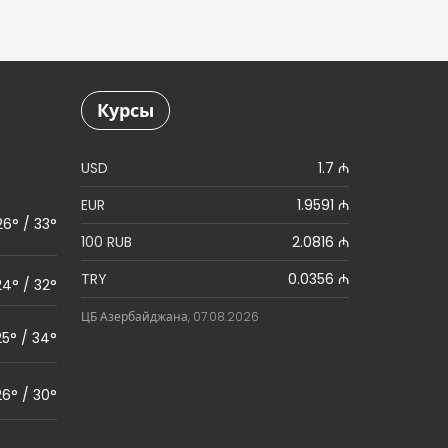
Курсы
USD
1.7 ₼
EUR
1.9591 ₼
26° / 33°
100 RUB
2.0816 ₼
TRY
0.0356 ₼
24° / 32°
ЦБ Азербайджана, 07.08.2026
25° / 34°
26° / 30°