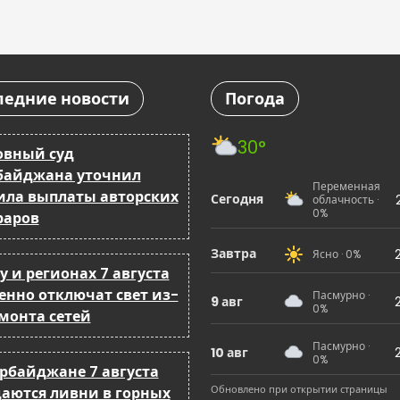
ледние новости
Погода
30°
овный суд
байджана уточнил
Переменная
ила выплаты авторских
Сегодня
облачность ·
0%
раров
Завтра
Ясно · 0%
у и регионах 7 августа
енно отключат свет из-
Пасмурно ·
9 авг
0%
емонта сетей
Пасмурно ·
10 авг
0%
ербайджане 7 августа
Обновлено при открытии страницы
аются ливни в горных