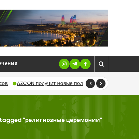
ечения
N получит новые полномочия по управлению AZAL и 
 tagged "религиозные церемонии"