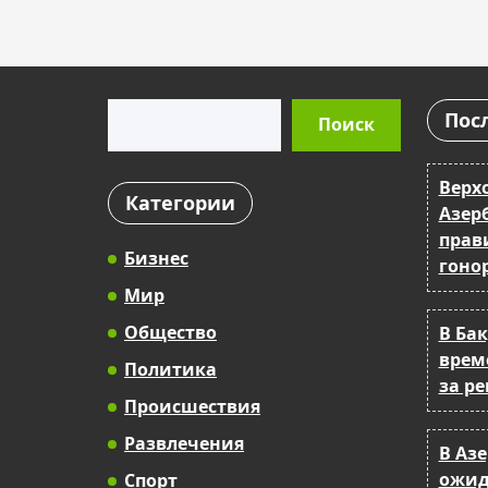
Поиск
Пос
Поиск
Верх
Категории
Азер
прав
Бизнес
гоно
Мир
Общество
В Бак
врем
Политика
за р
Происшествия
Развлечения
В Аз
ожид
Спорт