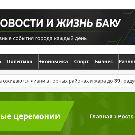
р
Политика
Экономика
Спорт
Бизнес
Развл
 ливни в горных районах и жара до 39 градусов
AZCO
зные церемонии
Главная
>
Posts