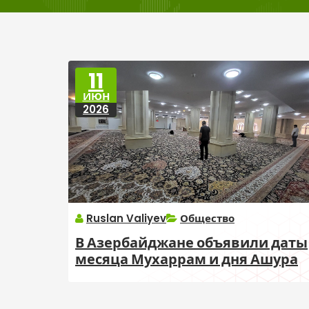
11
ИЮН
2026
Ruslan Valiyev
Общество
В Азербайджане объявили даты
месяца Мухаррам и дня Ашура