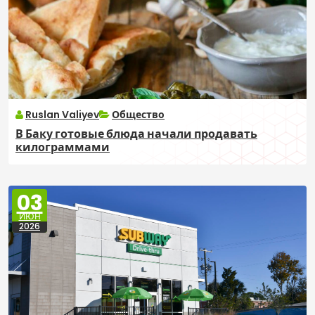
Ruslan Valiyev
Общество
В Баку готовые блюда начали продавать
килограммами
03
ИЮН
2026