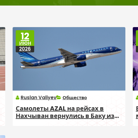
12
ИЮН
2026
Ruslan Valiyev
Общество
Самолеты AZAL на рейсах в
а
Нахчыван вернулись в Баку из-
за непогоды