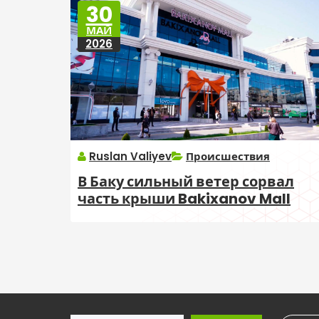
30
МАЙ
2026
Ruslan Valiyev
Происшествия
В Баку сильный ветер сорвал
часть крыши Bakixanov Mall