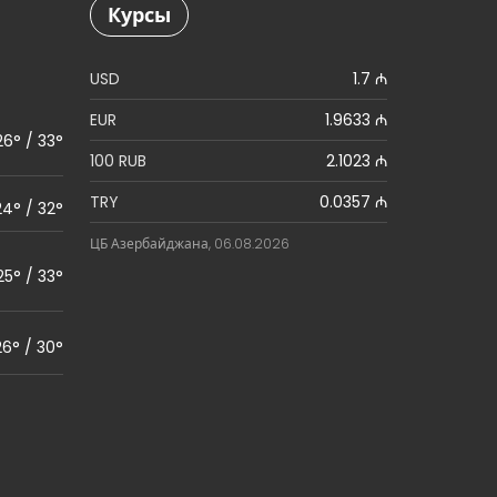
Курсы
USD
1.7 ₼
EUR
1.9633 ₼
26° / 33°
100 RUB
2.1023 ₼
TRY
0.0357 ₼
24° / 32°
ЦБ Азербайджана, 06.08.2026
25° / 33°
26° / 30°