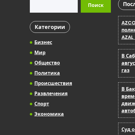
Поиск
Пос
Поиск
AZCO
Категории
полн
AZAL
Бизнес
Мир
В Са
Общество
авгу
газ
Политика
Происшествия
В Ба
Развлечения
врем
движ
Спорт
авто
Экономика
Суд 