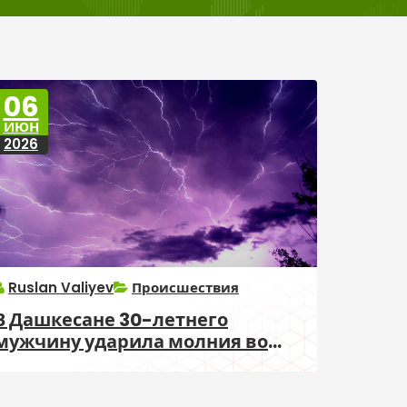
06
ИЮН
2026
Ruslan Valiyev
Происшествия
В Дашкесане 30-летнего
мужчину ударила молния во
время выпаса скота