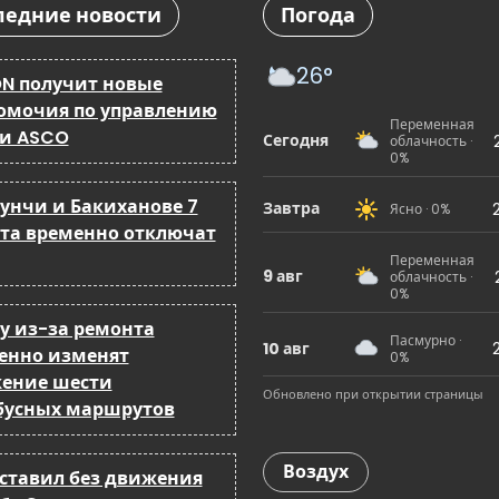
ледние новости
Погода
26°
N получит новые
омочия по управлению
Переменная
 и ASCO
Сегодня
облачность ·
0%
бунчи и Бакиханове 7
Завтра
Ясно · 0%
ста временно отключат
Переменная
9 авг
облачность ·
0%
ку из-за ремонта
Пасмурно ·
10 авг
енно изменят
0%
ение шести
Обновлено при открытии страницы
бусных маршрутов
Воздух
оставил без движения