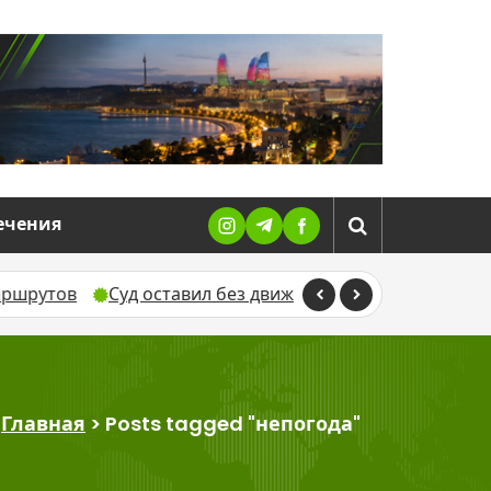
ечения
Суд оставил без движения жалобу Севиндж Гусейновой 
Главная
>
Posts tagged "непогода"