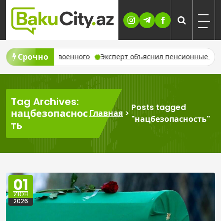
Skip
to
content
Срочно
 гибели военного
Эксперт объяснил пенсионные права азе
Tag Archives:
Posts tagged
нацбезопаснос
Главная
>
"нацбезопасность"
ть
01
ИЮН
2026