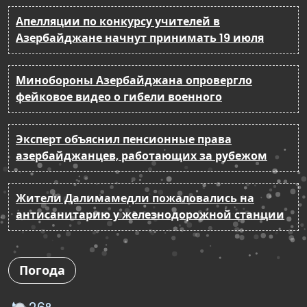
Апелляции по конкурсу учителей в
Азербайджане начнут принимать 19 июля
Минобороны Азербайджана опровергло
фейковое видео о гибели военного
Эксперт объяснил пенсионные права
азербайджанцев, работающих за рубежом
Жители Далимамедли пожаловались на
антисанитарию у железнодорожной станции
Погода