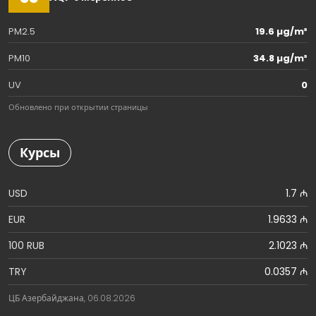
PM2.5
19.6 µg/m³
PM10
34.8 µg/m³
UV
0
Обновлено при открытии страницы
Курсы
USD
1.7 ₼
EUR
1.9633 ₼
100 RUB
2.1023 ₼
TRY
0.0357 ₼
ЦБ Азербайджана, 06.08.2026