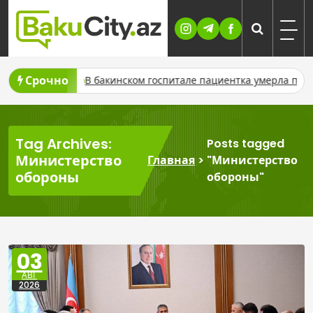
Skip
to
content
Срочно
кинском госпитале пациентка умерла после пластической опер
Tag Archives:
Posts tagged
Министерство
Главная
>
"Министерство
обороны
обороны"
03
АВГ
2026