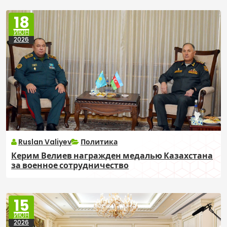
18
ИЮН
2026
Ruslan Valiyev
Политика
Керим Велиев награжден медалью Казахстана
за военное сотрудничество
15
ИЮН
2026