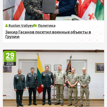
Ruslan Valiyev
Политика
Закир Гасанов посетил военные объекты в
Грузии
29
МАЙ
2026