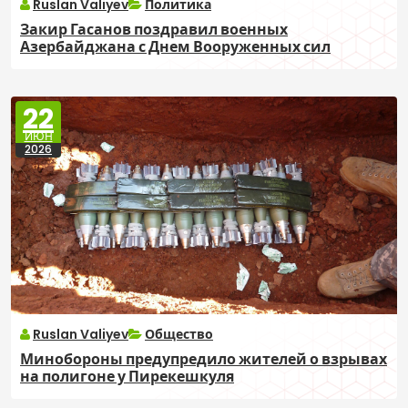
Ruslan Valiyev
Политика
Закир Гасанов поздравил военных
Азербайджана с Днем Вооруженных сил
22
ИЮН
2026
Ruslan Valiyev
Общество
Минобороны предупредило жителей о взрывах
на полигоне у Пирекешкуля