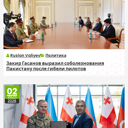
Ruslan Valiyev
Политика
Закир Гасанов выразил соболезнования
Пакистану после гибели пилотов
02
ИЮН
2026