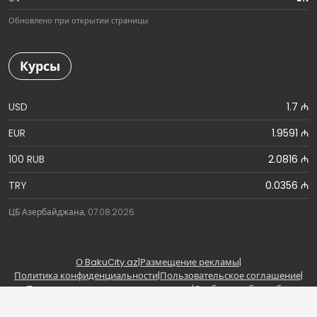
Обновлено при открытии страницы
Курсы
USD
1.7 ₼
EUR
1.9591 ₼
100 RUB
2.0816 ₼
TRY
0.0356 ₼
ЦБ Азербайджана, 07.08.2026
О BakuCity.az
|
Размещение рекламы
|
Политика конфиденциальности
|
Пользовательское соглашение
|
Правила использования материалов
|
Сообщить об ошибке