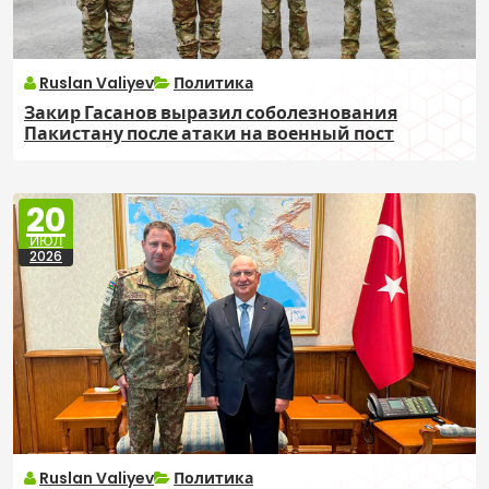
Ruslan Valiyev
Политика
Закир Гасанов выразил соболезнования
Пакистану после атаки на военный пост
20
ИЮЛ
2026
Ruslan Valiyev
Политика