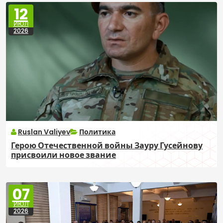
12
ИЮЛ
2026
Ruslan Valiyev
Политика
Герою Отечественной войны Зауру Гусейнову
присвоили новое звание
07
ИЮЛ
2026