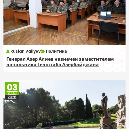
Ruslan Valiyev
Политика
Генерал Азер Алиев назначен заместителем
начальника Генштаба Азербайджана
03
ИЮЛ
2026