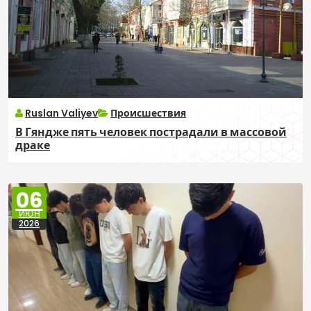
Ruslan Valiyev
Происшествия
В Гяндже пять человек пострадали в массовой
драке
06
ИЮН
2026