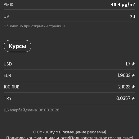
PM10
48.4 µg/m³
UV
7.1
Обновлено при открытии страницы
Курсы
USD
1.7 ₼
EUR
1.9633 ₼
100 RUB
2.1023 ₼
TRY
0.0357 ₼
ЦБ Азербайджана, 06.08.2026
О BakuCity.az
|
Размещение рекламы
|
Политика конфиденциальности
|
Пользовательское соглашение
|