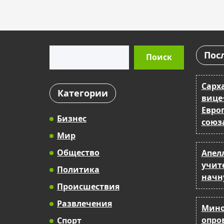
Поиск
Пос
Поиск
Сарх
Категории
вице
Евро
Бизнес
союз
Мир
Общество
Апел
учит
Политика
начн
Происшествия
Развлечения
Мино
опро
Спорт