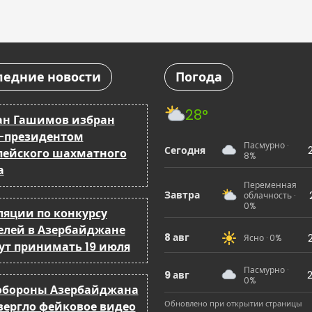
ледние новости
Погода
28°
ан Гашимов избран
-президентом
Пасмурно ·
Сегодня
пейского шахматного
8%
а
Переменная
Завтра
облачность ·
0%
ляции по конкурсу
елей в Азербайджане
8 авг
Ясно · 0%
ут принимать 19 июля
Пасмурно ·
9 авг
2
0%
бороны Азербайджана
Обновлено при открытии страницы
вергло фейковое видео