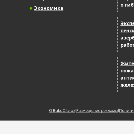
о ги
Экономика
Эксп
пенс
азер
рабо
Жите
пожа
анти
желе
О BakuCity.az
|
Размещение рекламы
|
Полити