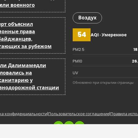
бели военного
Воздух
ерт объяснил
ионные права
54
AQI · Умеренное
байджанцев,
тающих за рубежом
PM2.5
18
PM10
26
ли Далимамедли
ловались на
UV
санитарию у
Обновлено при открытии страницы
знодорожной станции
ка конфиденциальности
|
Пользовательское соглашение
|
Правила испо
Copyright © BakuCity.az | Powered by BakuCity.a