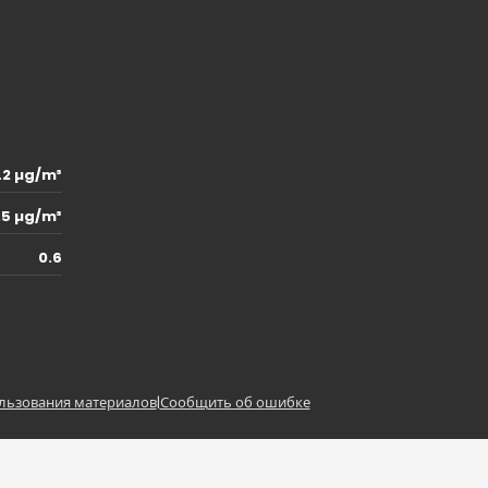
.2 µg/m³
.5 µg/m³
0.6
льзования материалов
|
Сообщить об ошибке
z