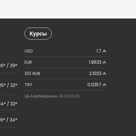
Курсы
USD
1.7 ₼
EUR
1.9633 ₼
26° / 29°
100 RUB
2.1023 ₼
TRY
0.0357 ₼
25° / 32°
ЦБ Азербайджана, 06.08.2026
24° / 32°
6° / 34°