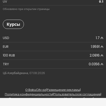
UV
0.1
Обновлено при открытии страницы
Курсы
USD
1.7 ₼
EUR
1.9591 ₼
100 RUB
2.0816 ₼
TRY
0.0356 ₼
ЦБ Азербайджана, 07.08.2026
О BakuCity.az
|
Размещение рекламы
|
Политика конфиденциальности
|
Пользовательское соглашение
|
Правила использования материалов
|
Сообщить об ошибке