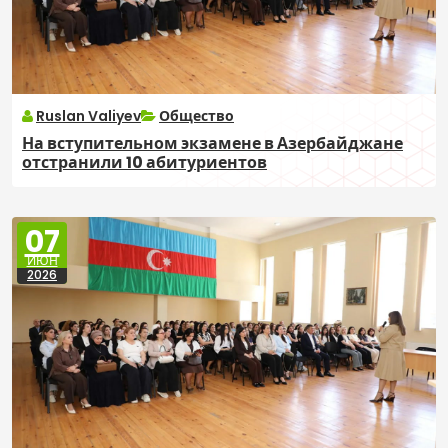
Ruslan Valiyev
Общество
На вступительном экзамене в Азербайджане
отстранили 10 абитуриентов
07
ИЮН
2026