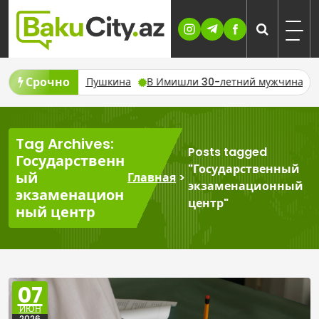
Skip
to
content
Срочно
а улице Пушкина
В Имишли 30-летний мужчина утонул во вре
Tag Archives:
Posts tagged
Государственн
"Государственный
ый
Главная
>
экзаменационный
экзаменацион
центр"
ный центр
07
ИЮН
2026