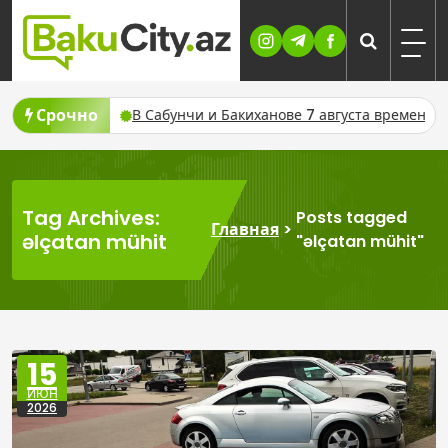
Skip
to
content
Срочно
ию AZAL и ASCO
В Сабунчи и Бакиханове 7 августа временно 
Tag Archives:
Posts tagged
Главная
>
əlçatan mühit
"əlçatan mühit"
15
ИЮН
2026