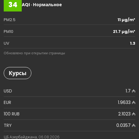
34
AQI · Нормальное
PM2.5
11 µg/m³
PM10
21.7 µg/m³
UV
1.3
Обновлено при открытии страницы
Курсы
USD
1.7 ₼
EUR
1.9633 ₼
100 RUB
2.1023 ₼
TRY
0.0357 ₼
ЦБ Азербайджана, 06.08.2026