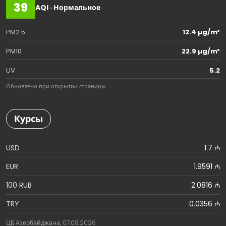
39
AQI · Нормальное
PM2.5
12.4 µg/m³
PM10
22.9 µg/m³
UV
5.2
Обновлено при открытии страницы
Курсы
USD
1.7 ₼
EUR
1.9591 ₼
100 RUB
2.0816 ₼
TRY
0.0356 ₼
ЦБ Азербайджана, 07.08.2026