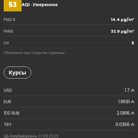
53
AQI · Умеренное
PM2.5
14.4 µg/m³
PM10
32.9 µg/m³
UV
5
Обновлено при открытии страницы
Курсы
USD
1.7 ₼
EUR
1.9591 ₼
100 RUB
2.0816 ₼
TRY
0.0356 ₼
ЦБ Азербайджана, 07.08.2026