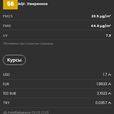
56
AQI · Умеренное
PM2.5
20.5 µg/m³
PM10
44.8 µg/m³
UV
7.3
Обновлено при открытии страницы
Курсы
USD
1.7 ₼
EUR
1.9633 ₼
100 RUB
2.1023 ₼
TRY
0.0357 ₼
ЦБ Азербайджана, 06.08.2026