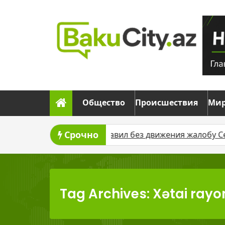
Skip
to
content
Общество
Происшествия
Ми
Срочно
оставил без движения жалобу Севиндж Гусейновой прот
Tag Archives: Xətai ray