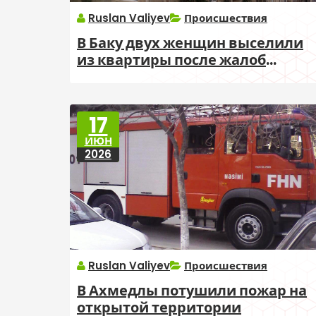
Ruslan Valiyev
Происшествия
В Баку двух женщин выселили
из квартиры после жалоб
соседей
17
ИЮН
2026
Ruslan Valiyev
Происшествия
В Ахмедлы потушили пожар на
открытой территории