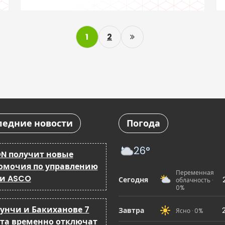
нарушителей порядка
P
1
2
o
s
t
s
ледние новости
Погода
p
a
26°
N получит новые
омочия по управлению
g
Переменная
 и ASCO
Сегодня
облачность ·
0%
i
бунчи и Бакиханове 7
n
Завтра
Ясно · 0%
ста временно отключат