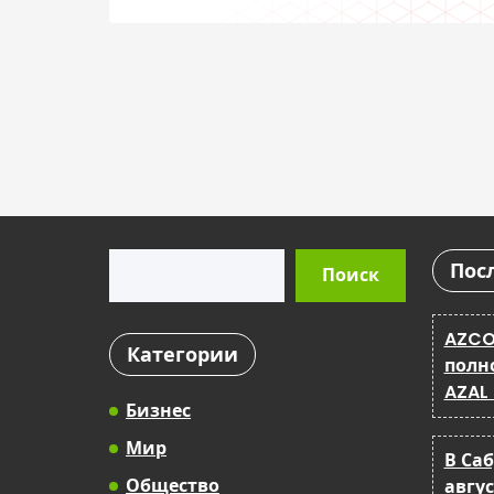
Поиск
Пос
Поиск
AZCO
Категории
полн
AZAL
Бизнес
Мир
В Са
Общество
авгу