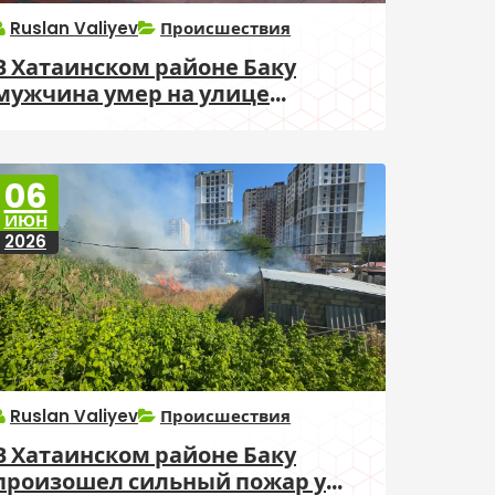
Ruslan Valiyev
Происшествия
В Хатаинском районе Баку
мужчина умер на улице
Насреддина Туси
06
ИЮН
2026
Ruslan Valiyev
Происшествия
В Хатаинском районе Баку
произошел сильный пожар у