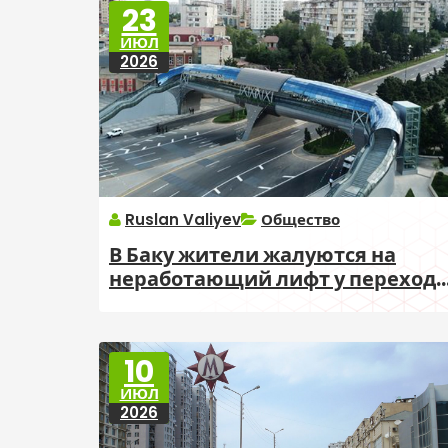
23
ИЮЛ
2026
Ruslan Valiyev
Общество
В Баку жители жалуются на
неработающий лифт у перехода
на «Украинском круге»
10
ИЮЛ
2026