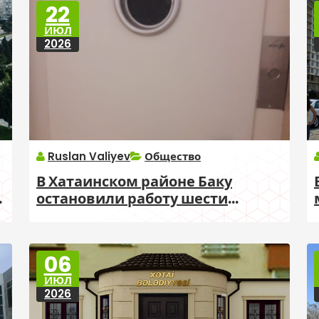
22
ИЮЛ
2026
Ruslan Valiyev
Общество
В Хатаинском районе Баку
остановили работу шести
лифтов из-за нарушений
06
ИЮЛ
2026