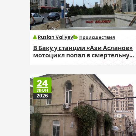
Ruslan Valiyev
Происшествия
В Баку у станции «Ази Асланов»
мотоцикл попал в смертельную
аварию
24
ИЮН
2026