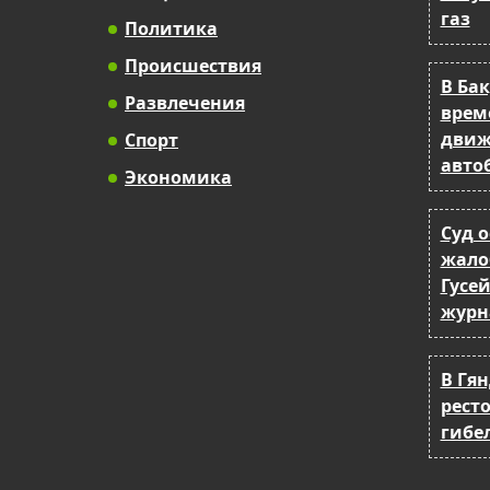
газ
Политика
Происшествия
В Ба
Развлечения
врем
движ
Спорт
авто
Экономика
Суд 
жало
Гусе
журн
В Гя
рест
гибе