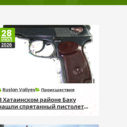
28
ИЮЛ
2026
Ruslan Valiyev
Происшествия
В Хатаинском районе Баку
нашли спрятанный пистолет
Макарова