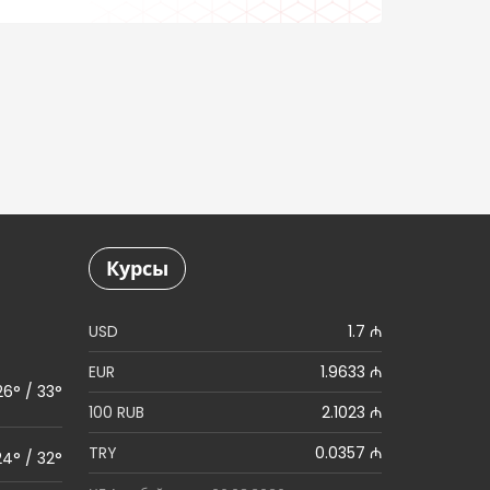
проспекта Бабека
Курсы
USD
1.7 ₼
EUR
1.9633 ₼
26° / 33°
100 RUB
2.1023 ₼
TRY
0.0357 ₼
24° / 32°