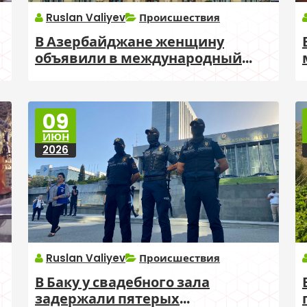
Ruslan Valiyev
Происшествия
В Азербайджане женщину
объявили в международный
розыск по делу о турпакетах
09
ИЮН
2026
Ruslan Valiyev
Происшествия
В Баку у свадебного зала
задержали пятерых