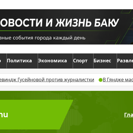
р
Политика
Экономика
Спорт
Бизнес
Развл
ив журналистки
В Гяндже массовая драка у ресторана
onu
Гл