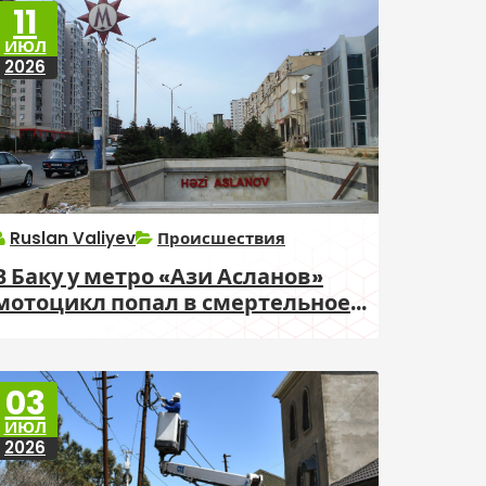
11
ИЮЛ
2026
Ruslan Valiyev
Происшествия
В Баку у метро «Ази Асланов»
мотоцикл попал в смертельное
ДТП
03
ИЮЛ
2026