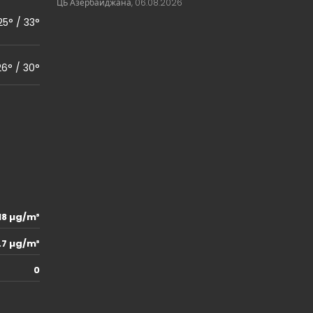
ЦБ Азербайджана, 06.08.2026
25° / 33°
26° / 30°
18 µg/m³
.7 µg/m³
0