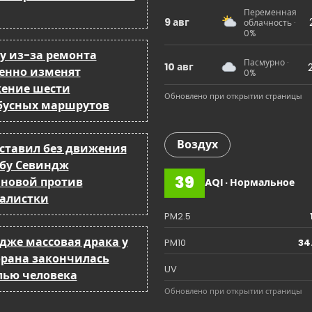
a
Переменная
9 авг
облачность ·
t
0%
ку из-за ремонта
i
Пасмурно ·
10 авг
енно изменят
0%
ение шести
o
Обновлено при открытии страницы
бусных маршрутов
n
Воздух
оставил без движения
бу Севиндж
39
йновой против
AQI · Нормальное
алистки
PM2.5
ндже массовая драка у
PM10
34
орана закончилась
UV
лью человека
Обновлено при открытии страницы