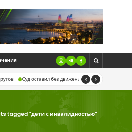
ечения
Суд оставил без движения жалобу Севиндж Гусейново
ts tagged "дети с инвалидностью"