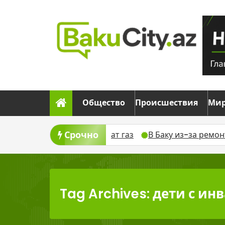
Skip
to
content
Общество
Происшествия
Ми
Срочно
ста временно отключат газ
В Баку из-за ремонта вре
Tag Archives: дети с и