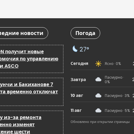
ледние новости
Погода
27°
N получит новые
омочия по управлению
Сегодня
Ясно · 0%
 и ASCO
Пасмурно ·
Завтра
0%
бунчи и Бакиханове 7
ста временно отключат
10 авг
Пасмурно · 3%
11 авг
Пасмурно · 5%
ку из-за ремонта
Обновлено при открытии страницы
енно изменят
ение шести