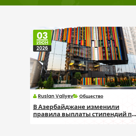
03
ИЮН
2026
Ruslan Valiyev
Общество
В Азербайджане изменили
правила выплаты стипендий по
уходу за людьми с
инвалидностью