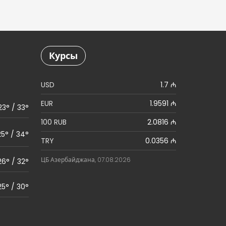
Курсы
USD
1.7 ₼
EUR
1.9591 ₼
23° / 33°
100 RUB
2.0816 ₼
25° / 34°
TRY
0.0356 ₼
ЦБ Азербайджана, 07.08.2026
26° / 32°
25° / 30°