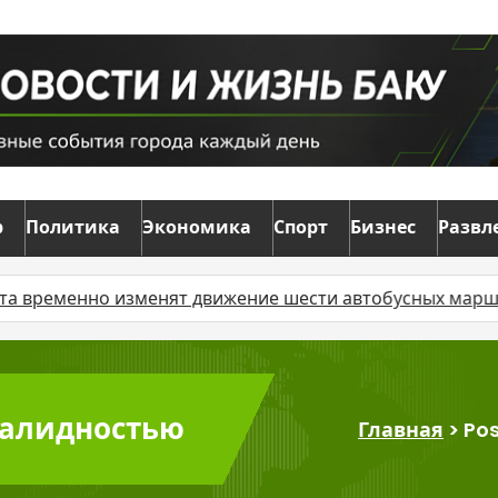
р
Политика
Экономика
Спорт
Бизнес
Развл
менно изменят движение шести автобусных маршрутов
нвалидностью
Главная
>
Pos