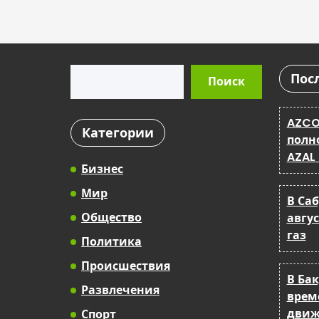
Поиск
Пос
Поиск
AZCO
Категории
полн
AZAL
Бизнес
Мир
В Са
Общество
авгу
газ
Политика
Происшествия
В Ба
Развлечения
врем
движ
Спорт