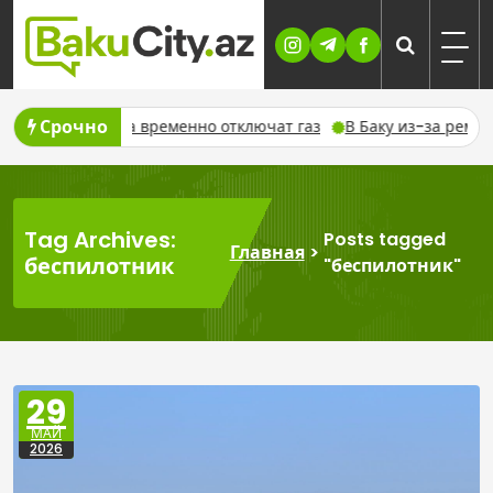
Skip
to
content
Срочно
ове 7 августа временно отключат газ
В Баку из-за ремонта 
Tag Archives:
Posts tagged
Главная
>
беспилотник
"беспилотник"
29
МАЙ
2026