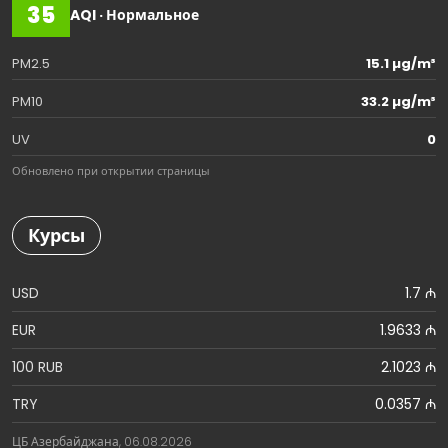
35
AQI · Нормальное
PM2.5
15.1 µg/m³
PM10
33.2 µg/m³
UV
0
Обновлено при открытии страницы
Курсы
USD
1.7 ₼
EUR
1.9633 ₼
100 RUB
2.1023 ₼
TRY
0.0357 ₼
ЦБ Азербайджана, 06.08.2026