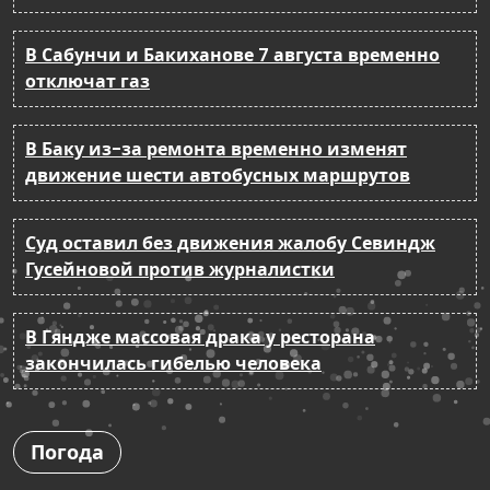
В Сабунчи и Бакиханове 7 августа временно
отключат газ
В Баку из-за ремонта временно изменят
движение шести автобусных маршрутов
Суд оставил без движения жалобу Севиндж
Гусейновой против журналистки
В Гяндже массовая драка у ресторана
закончилась гибелью человека
Погода