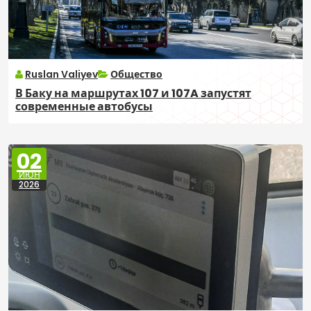
Ruslan Valiyev
Общество
В Баку на маршрутах 107 и 107A запустят
современные автобусы
02
ИЮН
2026