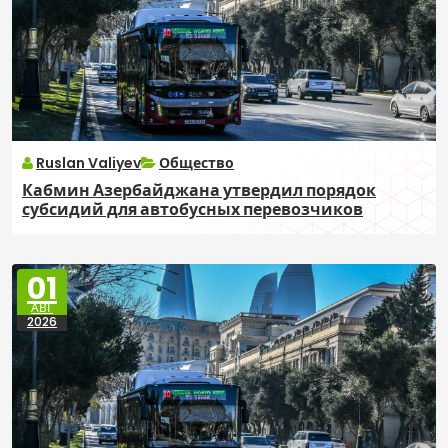
Ruslan Valiyev
Общество
Кабмин Азербайджана утвердил порядок
субсидий для автобусных перевозчиков
01
АВГ
2026