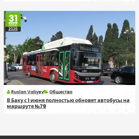
31
МАЙ
2026
Ruslan Valiyev
Общество
В Баку с 1 июня полностью обновят автобусы на
маршруте №79