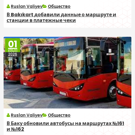
Ruslan Valiyev
Общество
В Bakıkart добавили данные о маршруте и
станции в платежные чеки
01
ИЮН
2026
Ruslan Valiyev
Общество
В Баку обновили автобусы на маршрутах №161
и №162