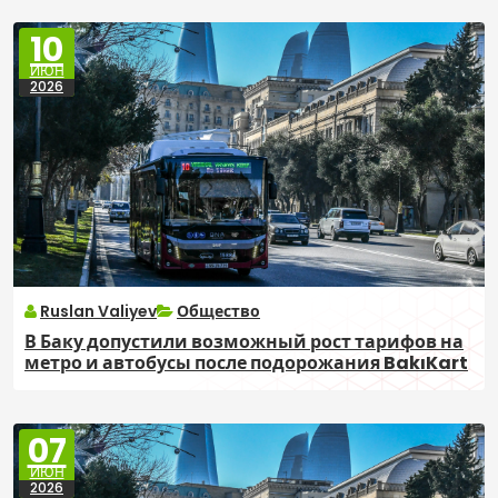
10
ИЮН
2026
Ruslan Valiyev
Общество
В Баку допустили возможный рост тарифов на
метро и автобусы после подорожания BakıKart
07
ИЮН
2026