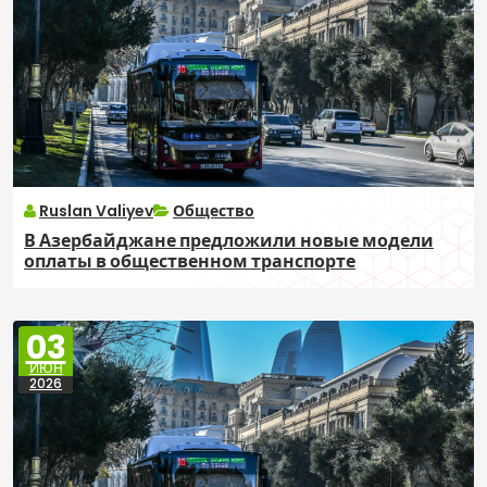
Ruslan Valiyev
Общество
В Азербайджане предложили новые модели
оплаты в общественном транспорте
03
ИЮН
2026