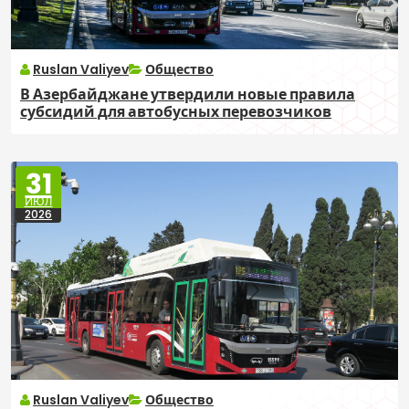
Ruslan Valiyev
Общество
В Азербайджане утвердили новые правила
субсидий для автобусных перевозчиков
31
ИЮЛ
2026
Ruslan Valiyev
Общество