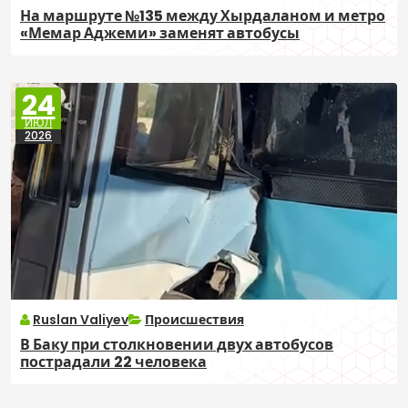
На маршруте №135 между Хырдаланом и метро
«Мемар Аджеми» заменят автобусы
24
ИЮЛ
2026
Ruslan Valiyev
Происшествия
В Баку при столкновении двух автобусов
пострадали 22 человека