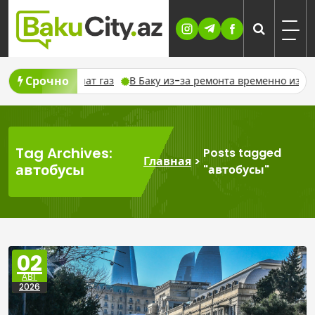
Skip
to
content
Срочно
ку из-за ремонта временно изменят движение шести автобусн
Tag Archives:
Posts tagged
Главная
>
автобусы
"автобусы"
02
АВГ
2026