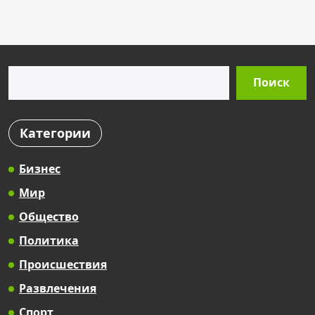
s
t
s
Поиск
p
Поиск
a
g
Категории
i
n
Бизнес
a
Мир
t
Общество
i
Политика
o
Происшествия
n
Развлечения
Спорт