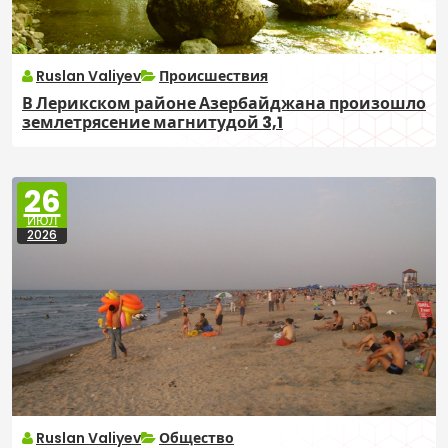
Ruslan Valiyev
Происшествия
В Лерикском районе Азербайджана произошло
землетрясение магнитудой 3,1
26
ИЮЛ
2026
Ruslan Valiyev
Общество