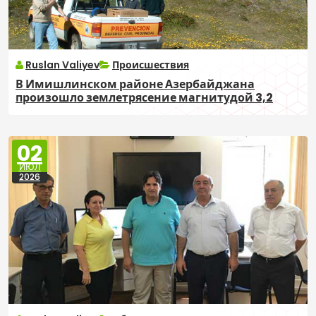
Ruslan Valiyev
Происшествия
В Имишлинском районе Азербайджана
произошло землетрясение магнитудой 3,2
02
ИЮЛ
2026