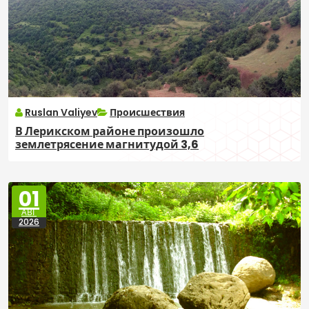
Ruslan Valiyev
Происшествия
В Лерикском районе произошло
землетрясение магнитудой 3,6
01
АВГ
2026