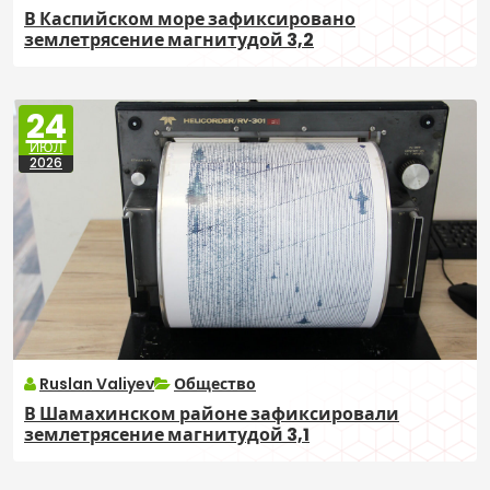
В Каспийском море зафиксировано
землетрясение магнитудой 3,2
24
ИЮЛ
2026
Ruslan Valiyev
Общество
В Шамахинском районе зафиксировали
землетрясение магнитудой 3,1