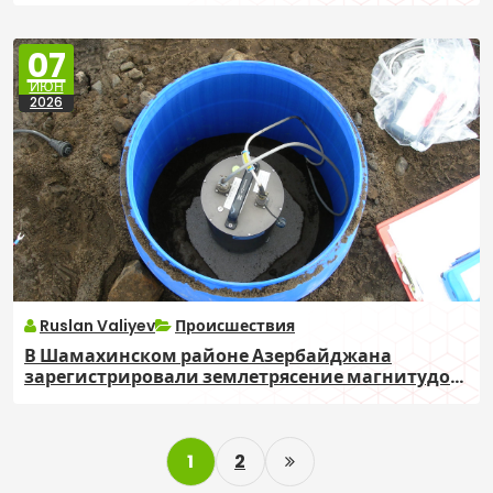
07
ИЮН
2026
Ruslan Valiyev
Происшествия
В Шамахинском районе Азербайджана
зарегистрировали землетрясение магнитудой
3,1
P
1
2
o