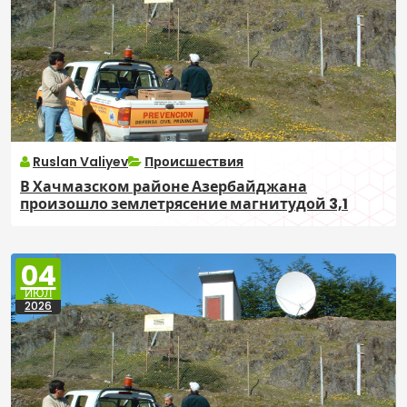
Ruslan Valiyev
Происшествия
В Хачмазском районе Азербайджана
произошло землетрясение магнитудой 3,1
04
ИЮЛ
2026