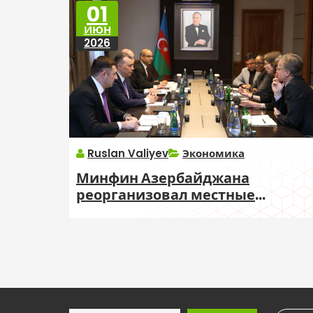
01
ИЮН
2026
Ruslan Valiyev
Экономика
Минфин Азербайджана
реорганизовал местные
финансовые управления