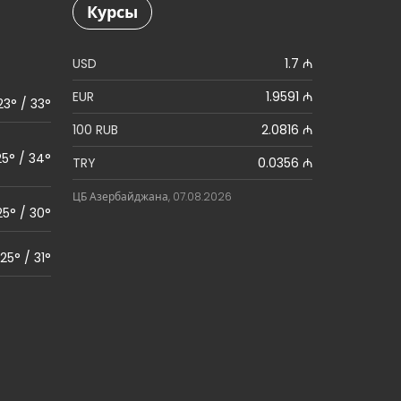
Курсы
USD
1.7 ₼
EUR
1.9591 ₼
23° / 33°
100 RUB
2.0816 ₼
25° / 34°
TRY
0.0356 ₼
ЦБ Азербайджана, 07.08.2026
25° / 30°
25° / 31°