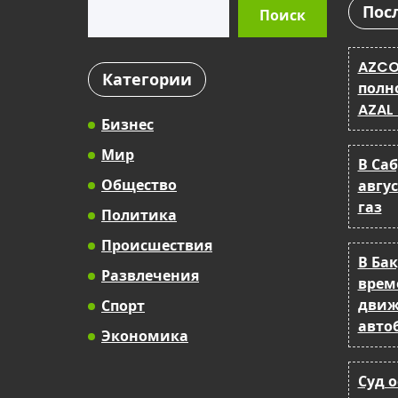
Поиск
Пос
Поиск
AZCO
Категории
полн
AZAL
Бизнес
Мир
В Са
Общество
авгу
газ
Политика
Происшествия
В Ба
Развлечения
врем
движ
Спорт
авто
Экономика
Суд 