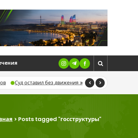
ечения
уд оставил без движения жалобу Севиндж Гусейновой п
вная
>
Posts tagged "госструктуры"