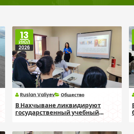
13
ИЮЛ
2026
Ruslan Valiyev
Общество
В Нахчыване ликвидируют
государственный учебный
центр