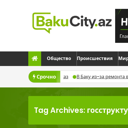
Skip
to
content
Общество
Происшествия
Ми
Срочно
временно отключат газ
В Баку из-за ремонта времен
Tag Archives: госструкт