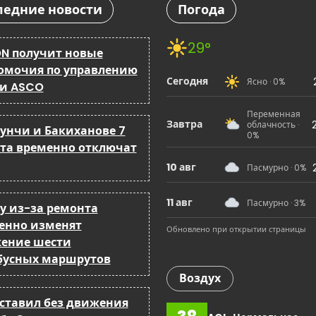
ледние новости
Погода
29°
N получит новые
омочия по управлению
Сегодня
Ясно · 0%
 и ASCO
Переменная
Завтра
облачность ·
бунчи и Бакиханове 7
0%
ста временно отключат
10 авг
Пасмурно · 0%
11 авг
Пасмурно · 3%
ку из-за ремонта
енно изменят
Обновлено при открытии страницы
ение шести
бусных маршрутов
Воздух
оставил без движения