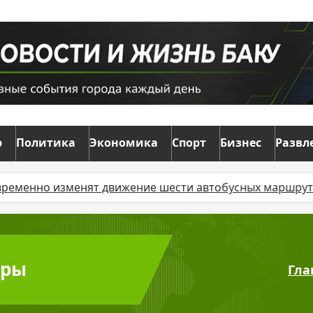
р
Политика
Экономика
Спорт
Бизнес
Развл
но изменят движение шести автобусных маршрутов
С
уры
Гла