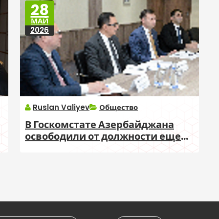
28
МАЙ
2026
Ruslan Valiyev
Общество
В Госкомстате Азербайджана
освободили от должности еще
одного начальника отдела