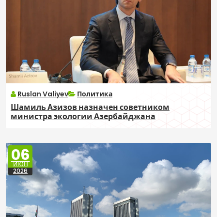
Ruslan Valiyev
Политика
Шамиль Азизов назначен советником
министра экологии Азербайджана
06
ИЮН
2026