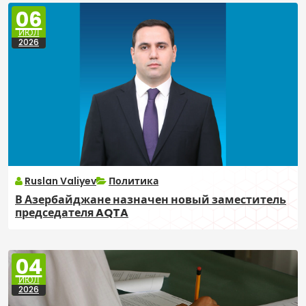
06
ИЮЛ
2026
Ruslan Valiyev
Политика
В Азербайджане назначен новый заместитель
председателя AQTA
04
ИЮЛ
2026