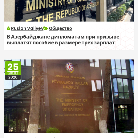
Ruslan Valiyev
Общество
В Азербайджане дипломатам при призыве
выплатят пособие в размере трех зарплат
25
ИЮН
2026