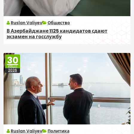
Ruslan Valiyev
Общество
В Азербайджане 1125 кандидатов сдают
экзамен на госслужбу
30
ИЮЛ
2026
Ruslan Valiyev
Политика