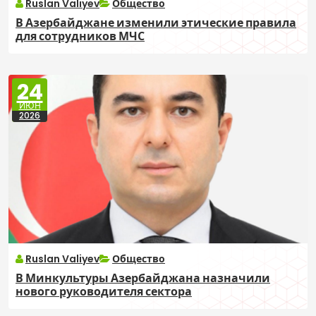
Ruslan Valiyev
Общество
В Азербайджане изменили этические правила
для сотрудников МЧС
24
ИЮН
2026
Ruslan Valiyev
Общество
В Минкультуры Азербайджана назначили
нового руководителя сектора