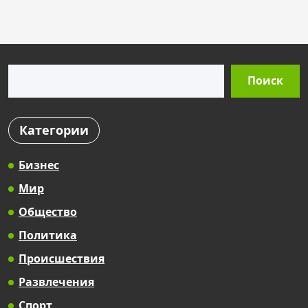
s
t
s
Поиск
p
Поиск
a
g
Категории
i
n
Бизнес
a
Мир
t
Общество
i
Политика
o
Происшествия
n
Развлечения
Спорт