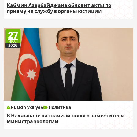
Кабмин Азербайджана обновит акты по
приему на службу в органы юстиции
27
ИЮЛ
2026
Ruslan Valiyev
Политика
В Нахчыване назначили нового заместителя
министра экологии