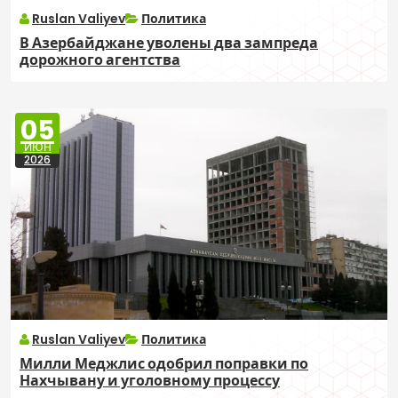
Ruslan Valiyev
Политика
В Азербайджане уволены два зампреда
дорожного агентства
05
ИЮН
2026
Ruslan Valiyev
Политика
Милли Меджлис одобрил поправки по
Нахчывану и уголовному процессу