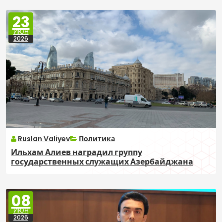
23
ИЮН
2026
Ruslan Valiyev
Политика
Ильхам Алиев наградил группу
государственных служащих Азербайджана
08
ИЮН
2026