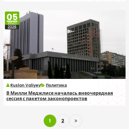
05
ИЮН
2026
Ruslan Valiyev
Политика
В Милли Меджлисе началась внеочередная
сессия с пакетом законопроектов
P
1
2
o