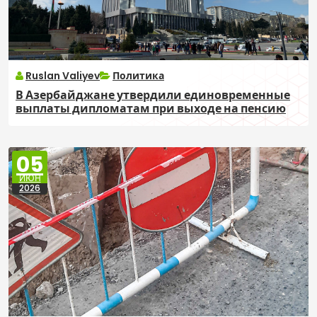
Ruslan Valiyev
Политика
В Азербайджане утвердили единовременные
выплаты дипломатам при выходе на пенсию
05
ИЮН
2026