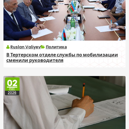
Ruslan Valiyev
Политика
В Тертерском отделе службы по мобилизации
сменили руководителя
02
АВГ
2026