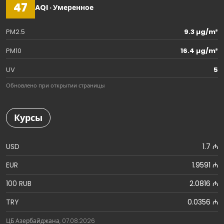
47
AQI · Умеренное
PM2.5
9.3 µg/m³
PM10
16.4 µg/m³
UV
5
Обновлено при открытии страницы
Курсы
USD
1.7 ₼
EUR
1.9591 ₼
100 RUB
2.0816 ₼
TRY
0.0356 ₼
ЦБ Азербайджана, 07.08.2026