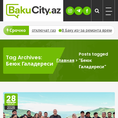
Skip
to
content
Срочно
ста временно отключат газ
В Баку из-за ремонта временно 
Posts tagged
Tag Archives:
Главная
>
"Беюк
Беюк Галадереси
Галадереси"
28
МАЙ
2026