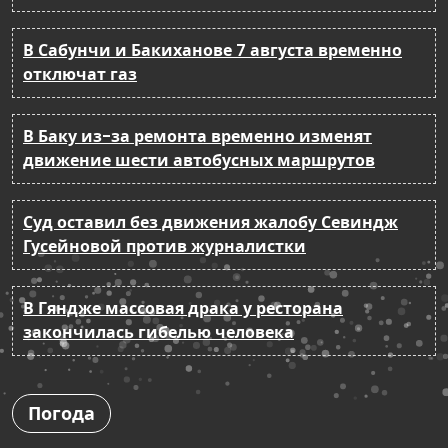
В Сабунчи и Бакиханове 7 августа временно
отключат газ
В Баку из-за ремонта временно изменят
движение шести автобусных маршрутов
Суд оставил без движения жалобу Севиндж
Гусейновой против журналистки
В Гяндже массовая драка у ресторана
закончилась гибелью человека
Погода