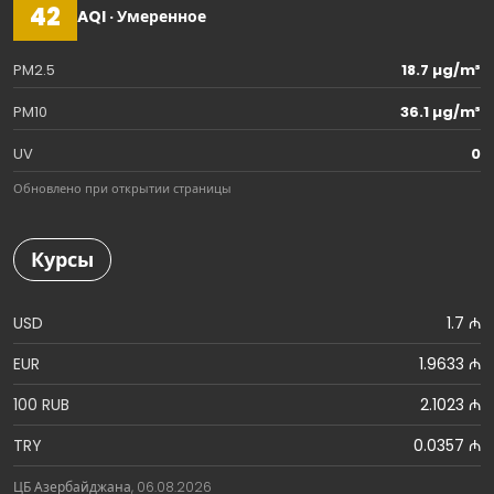
42
AQI · Умеренное
PM2.5
18.7 µg/m³
PM10
36.1 µg/m³
UV
0
Обновлено при открытии страницы
Курсы
USD
1.7 ₼
EUR
1.9633 ₼
100 RUB
2.1023 ₼
TRY
0.0357 ₼
ЦБ Азербайджана, 06.08.2026