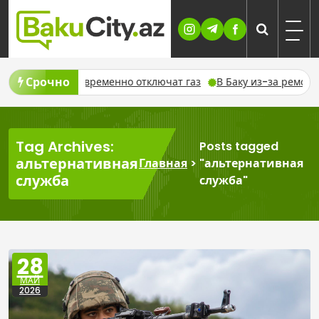
Skip
to
content
Срочно
7 августа временно отключат газ
В Баку из-за ремонта вре
Tag Archives:
Posts tagged
альтернативная
Главная
>
"альтернативная
служба
служба"
28
МАЙ
2026